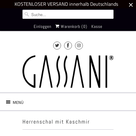
KOSTENLOSER VERSAND innerhalb Deutschlands
Einloggen
Warenkorb (
0
)
Kasse
MENÜ
Herrenschal mit Kaschmir