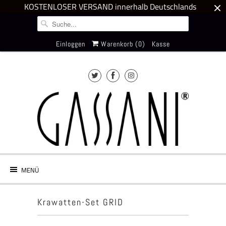
KOSTENLOSER VERSAND innerhalb Deutschlands
Einloggen
Warenkorb (
0
)
Kasse
MENÜ
Krawatten-Set GRID