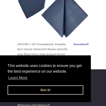
GASSANI 2-SET Krawattenset, Krawatte
Ausverkauft
8cm Schmal Hahnentritt-Muster Gestreift,
Grau-Blaue Extra Lange Jacquard Herren-
Krawatte, Einstecktuch
This website uses cookies to ensure you get
the best experience on our website.
Learn More
INFOS
Impressum
Got it!
AGB/Widerruf
Datenschutz
Retouren und Umtausch