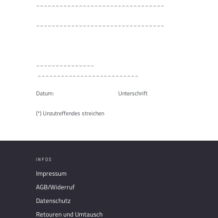
_________________________________
_________________________________
_______________
__________________________
Datum: Unterschrift
(*) Unzutreffendes streichen
INFOS
Impressum
AGB/Widerruf
Datenschutz
Retouren und Umtausch