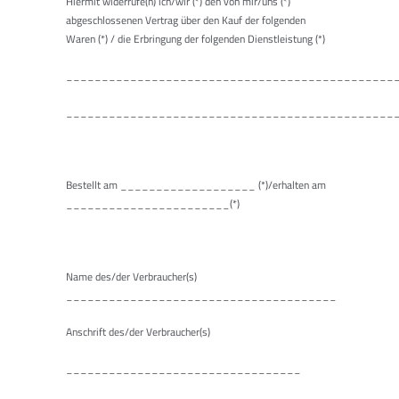
Hiermit widerrufe(n) ich/wir (*) den von mir/uns (*)
abgeschlossenen Vertrag über den Kauf der folgenden
Waren (*) / die Erbringung der folgenden Dienstleistung (*)
______________________________________________
______________________________________________
Bestellt am ___________________ (*)/erhalten am
_______________________(*)
Name des/der Verbraucher(s)
______________________________________
Anschrift des/der Verbraucher(s)
_________________________________