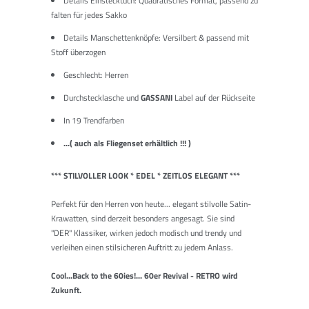
Details Einstecktuch: Quadratisches Format, passend zu
falten für jedes Sakko
Details Manschettenknöpfe: Versilbert & passend mit
Stoff überzogen
Geschlecht: Herren
Durchstecklasche und
GASSANI
Label auf der Rückseite
In 19 Trendfarben
...( auch als Fliegenset erhältlich !!! )
*** STILVOLLER LOOK * EDEL * ZEITLOS ELEGANT ***
Perfekt für den Herren von heute... elegant stilvolle Satin-
Krawatten, sind derzeit besonders angesagt. Sie sind
"
DER"
Klassiker, wirken jedoch modisch und trendy und
verleihen einen stilsicheren Auftritt zu jedem Anlass.
Cool...Back to the 60ies!... 60er Revival - RETRO wird
Zukunft.