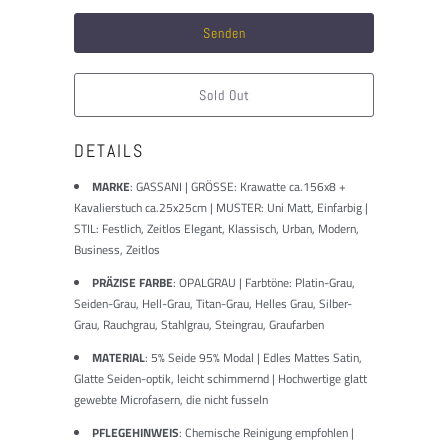
dieses
Produkt
verfügbar
ist:
Sold Out
DETAILS
MARKE
:
GASSANI | GRÖSSE: Krawatte ca.156x8 +
Kavalierstuch ca.25x25cm | MUSTER: Uni Matt, Einfarbig |
STIL: Festlich, Zeitlos Elegant, Klassisch, Urban, Modern,
Business, Zeitlos
PRÄZISE FARBE
: OPALGRAU | Farbtöne: Platin-Grau,
Seiden-Grau, Hell-Grau, Titan-Grau, Helles Grau, Silber-
Grau, Rauchgrau, Stahlgrau, Steingrau, Graufarben
MATERIAL
: 5% Seide 95% Modal | Edles Mattes Satin,
Glatte Seiden-optik, leicht schimmernd | Hochwertige glatt
gewebte Microfasern, die nicht fusseln
PFLEGEHINWEIS
: Chemische Reinigung empfohlen |