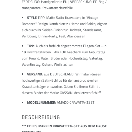
FERTIGUNG: Handgenäht in EU | VERPACKUNG: PP-Bag /
transparente Krawattenschutzfolie
STYLE TIPP
: Matte Satin-Krawatten, in "Vintage
Romance" Design, kombiniert zu Hemd und Sakko, eignen
sich durch ihr Seiden-Finish zur Hochzeit, Standesamt,
Verlobung, Dinner-Party, Fest, Abendessen
TIPP
: Auch als farblich abgestimmtes Fliegen-Set ...in
19 Hochzeitsfarben!...Als TOP Geschenk zum Geburtstag
vom Freund, Vater, Bruder oder Hochzeitstag, Vatertag,
Valentinstag, Ostern, Weihnachten
VERSAND
: aus DEUTSCHLAND! Wir haben diesen
hochwertigen Satin-Schlips für den anspruchsvollen
Krawattenträger entworfen. Geben Sie ihrem Stil mit
diesem Binder der Marke GASSANI den letzten Schliff
MODELLNUMMER
: AMADO CRAVATTA-3SET
BESCHREIBUNG
*** EDLES MARKEN KRAWATTEN-SET AUS DEM HAUSE