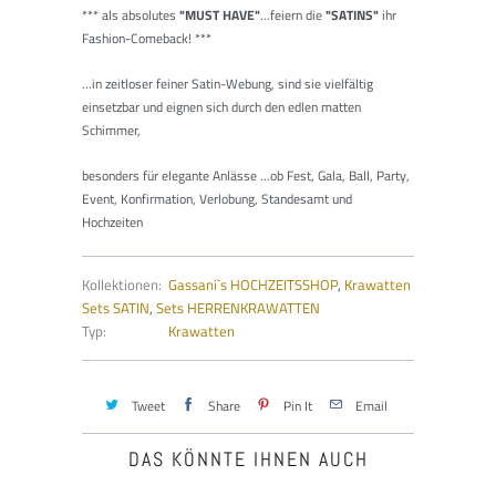
***
als absolutes
"MUST HAVE"
...feiern die
"SATINS"
ihr
Fashion-Comeback!
***
...in zeitloser feiner Satin-Webung, sind sie vielfältig
einsetzbar und eignen sich durch den edlen matten
Schimmer,
besonders für elegante Anlässe ...ob Fest, Gala, Ball, Party,
Event, Konfirmation, Verlobung, Standesamt und
Hochzeiten
Kollektionen:
Gassani`s HOCHZEITSSHOP
,
Krawatten
Sets SATIN
,
Sets HERRENKRAWATTEN
Typ:
Krawatten
Tweet
Share
Pin It
Email
DAS KÖNNTE IHNEN AUCH