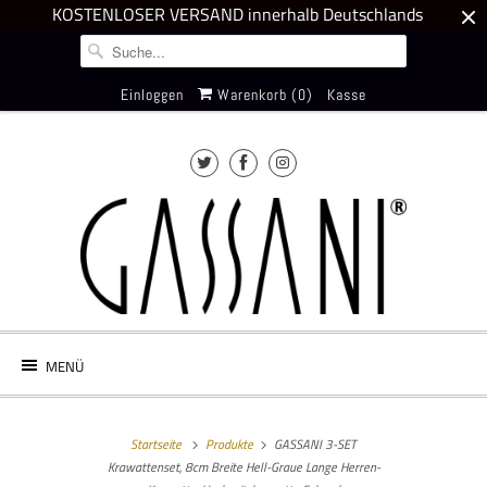
KOSTENLOSER VERSAND innerhalb Deutschlands
Einloggen
Warenkorb (
0
)
Kasse
MENÜ
Startseite
Produkte
GASSANI 3-SET
Krawattenset, 8cm Breite Hell-Graue Lange Herren-