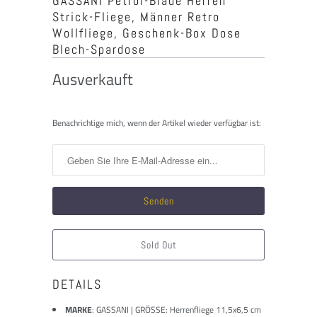
GASSANI Petrol-Blaue Herren
Strick-Fliege, Männer Retro
Wollfliege, Geschenk-Box Dose
Blech-Spardose
Ausverkauft
Benachrichtigen
Benachrichtige mich, wenn der Artikel wieder verfügbar ist:
Sie
mich,
wenn
dieses
Produkt
verfügbar
ist:
Sold Out
DETAILS
MARKE
: GASSANI | GRÖSSE: Herrenfliege 11,5x6,5 cm