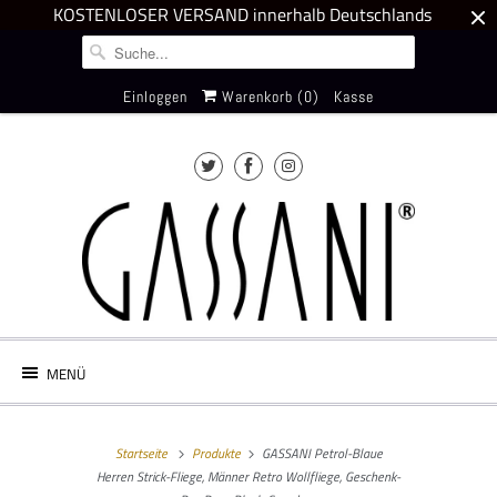
KOSTENLOSER VERSAND innerhalb Deutschlands
Einloggen
Warenkorb (
0
)
Kasse
MENÜ
Startseite
Produkte
GASSANI Petrol-Blaue
Herren Strick-Fliege, Männer Retro Wollfliege, Geschenk-