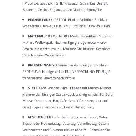
| MUSTER: Gestrickt | STIL: Klassisch Schlankes Design,
Business, Zeitlos Elegant, Urban Modern, Skinny Tie
PRÄZISE FARBE
: PETROL-BLAU | Farbtöne: Seeblau,
Wasserblau Dunkel, Grün-Blau, Turquoise, Dunkles Türkis
MATERIAL
: 10% Wolle 90% Modal Microfibre | Material-
Mix mit Wolle-optik, Hochwertige glatt gewebte Micro-
Fasern, die nicht fusseln! | Markant Strukturiert-Gestrickt,
Verschiedene Webtechniken
PFLEGEHINWEIS
: Chemische Reinigung empfohlen |
FERTIGUNG: Handgenäht in EU | VERPACKUNG: PP-Bag /
transparente Krawattenschutzfolie
STYLE TIPP
: Weiche Häkel-Fliegen mit Rauten-Muster,
kreieren den lässigen Casual-Look und eignen sich für Büro,
Messe, Restaurant, Bar, Cafe, Geschäftsessen, aber auch
zum Junggesellenabschied, Event, Dinner, Party
GESCHENK TIPP
: Der Geburtstag vom Freund, Vater,
Bruder oder Hochzeitstag, Vatertag, Valentinstag, Ostern,
Weihnachten und Silvester rücken näher?!... Schenken Sie