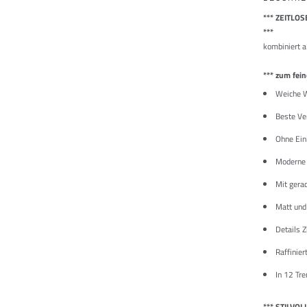
*** ZEITLO
***
kombiniert a
*** zum fei
Weiche W
Beste Ve
Ohne Ein
Moderne 
Mit gera
Matt und 
Details Z
Raffinier
In 12 Tre
*** STILVOL