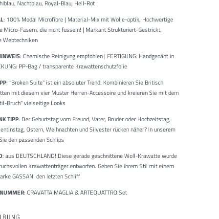
hlblau, Nachtblau, Royal-Blau, Hell-Rot
AL
: 100% Modal Microfibre | Material-Mix mit Wolle-optik, Hochwertige
e Micro-Fasern, die nicht fusseln! | Markant Strukturiert-Gestrickt,
e Webtechniken
HINWEIS
: Chemische Reinigung empfohlen | FERTIGUNG: Handgenäht in
KUNG: PP-Bag / transparente Krawattenschutzfolie
IPP
: "Broken Suite" ist ein absoluter Trend! Kombinieren Sie Britisch
ten mit diesem vier Muster Herren-Accessoire und kreieren Sie mit dem
til-Bruch" vielseitige Looks
K TIPP
: Der Geburtstag vom Freund, Vater, Bruder oder Hochzeitstag,
lentinstag, Ostern, Weihnachten und Silvester rücken näher? In unserem
Sie den passenden Schlips
D
: aus DEUTSCHLAND! Diese gerade geschnittene Woll-Krawatte wurde
ruchsvollen Krawattenträger entworfen. Geben Sie ihrem Stil mit einem
arke GASSANI den letzten Schliff
LNUMMER
: CRAVATTA MAGLIA & ARTEQUATTRO Set
IBUNG