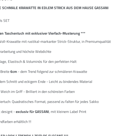
SE SCHMALE KRAWATTE IN EDLEM STRICK AUS DEM HAUSE GASSANI
ls SET
nen Taschentuch mit exklusiver Vierfach-Musterung ***
oll-Krawatte mit rustikal-markanter Strick-Struktur, in Premiumqualität
rarbeitung und höchste Webdichte
lage, Elastisch & Voluminös für den perfekten Halt
Breite
6cm
- dem Trend folgend zur schmäleren Krawatte
dem Schnitt und eckigem Ende - Leicht zu bindendes Material
Weich im Griff - Brilliert in den schönsten Farben
iertuch: Quadratisches Format, passend zu falten für jedes Sakko
t designt -
exclusiv für
GASSANI
, mit kleinem Label Print
ndfarben erhältlich
!!!
LER LOOK * TRENDY * ZEITLOS ELEGANT ***