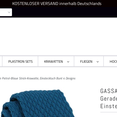
KOSTENLOSER VERSAND innerhalb Deutschlands
PLASTRON SETS
KRAWATTEN
FLIEGEN
HOC
etrol-Blaue Strick-Krawatte, Einstecktuch Bunt 4 Designs
GASSA
Gerad
Einst