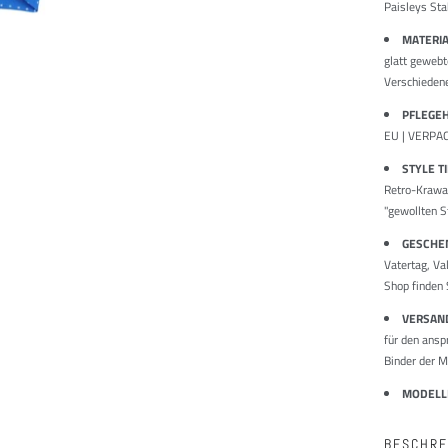
Paisleys Sta
MATERI
glatt gewebt
Verschieden
PFLEGE
EU | VERPAC
STYLE T
Retro-Krawat
"gewollten S
GESCHEN
Vatertag, Va
Shop finden 
VERSAN
für den ansp
Binder der M
MODEL
BESCHRE