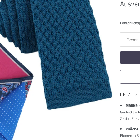
Ausver
Benachric
Benachrichti
Sie
mich,
wenn
dieses
Produkt
verfügbar
ist:
DETAILS
MARKE
:
Gestrickt + 
Zeitlos Eleg
PRÄZISE
Blumen in Bl