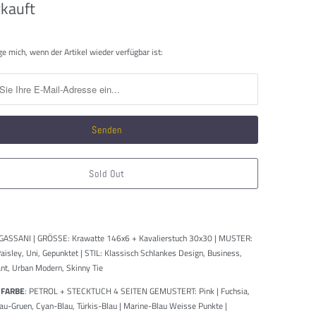
kauft
htigen
ge mich, wenn der Artikel wieder verfügbar ist:
Sold Out
 GASSANI | GRÖSSE: Krawatte 146x6 + Kavalierstuch 30x30 | MUSTER:
Paisley, Uni, Gepunktet | STIL: Klassisch Schlankes Design, Business,
ant, Urban Modern, Skinny Tie
 FARBE
: PETROL + STECKTUCH 4 SEITEN GEMUSTERT: Pink | Fuchsia,
au-Gruen, Cyan-Blau, Türkis-Blau | Marine-Blau Weisse Punkte |