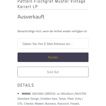
Pattern Fischgrät-Muster Vintage
Kariert LP
Ausverkauft
Benachrichtigen
Benachrichtige mich, wenn der Artikel wieder verfügbar ist:
Sie
mich,
wenn
dieses
Produkt
verfügbar
ist:
Sold Out
DETAILS
MARKE
:
GASSANI | GRÖSSE: ca.185x30cm | MUSTER:
Glencheck-Design, Schotten-Karo, Tartan, Plaid, Vichy |
STIL: Checker, Modern, Business, Klassisch, Freizeit,