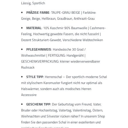
Lässig, Sportlich
PRÄZISE FARBE
: TAUPE-GRAU BEIGE | Farbtöne:
Greige, Beige, Hellbraun, GrauBraun, Anthrazit-Grau
MATERIAL
: 10% Kaschmir 90% Baumwolle | Cashmere-
Feeling, Hochwertig gewebte Fasern, die nicht fusseln! |
Dezent Strukturiert-Gewebt, Verschiedene Webtechniken
PFLEGEHINWEIS
: Handwäsche 30 Grad /
Wollwaschmittel | FERTIGUNG: Handgenäht |
GESCHENKVERPACKUNG: kleiner wiederverwendbarer
Rucksack
STYLE TIPP
: Herrenschal – Der sportlich-moderne Schal
mit stylischem Karomuster fungiert nicht nur optimal als
Halswärmer, sondern auch als modisches Herren
Accessoire
GESCHENK TIPP
: Der Geburtstag vom Freund, Vater,
Bruder oder Hochzeitstag, Vatertag, Valentinstag, Ostern,
Weihnachten und Silvester rücken näher? In unserem Shop
finden Sie den passenden Schal in einer exzellenten und