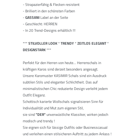
- Strapazierfähig & Flecken resistent
- Brilliert in den schönsten Farben
-
GASSANI
Label an der Seite
- Geschlecht: HERREN
- In 20 Trend-Designs erhältlich !!!
***
STILVOLLER LOOK
*
TRENDY
*
ZEITLOS ELEGANT
*
DESIGNSTARK
***
Perfekt für den Herren von heute... Herrenschals in
kräftigen Karos sind derzeit besonders angesagt.
Unsere Karo
muster
KASIMIR Schals sind ein Ausdruck
subtilen Stils und eleganter Schlichtheit. Das auf
minimalistischen Chic reduzierte Design verleiht jedem
Outfit Eleganz.
Schottisch karierte Wollschals signalisieren Sinn für
Individualität und Mut zum eigenen Stil,
sie sind
"DER"
unverwüstliche Klassiker, wirken jedoch
modisch und trendy !
Sie eignen sich für lässige Outfits oder Businesscasual
und verleihen einen stilsicheren Auftritt zu jedem Anlass !