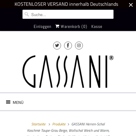
KOSTENLOSER VERSAND innerhalb Deutschlands
Einloggen
Warenkorb (
0
)
Kasse
MENÜ
Startseite
Produkte
GASSANI Herren-Schal
Kaschmir Taupe-Grau Beige, Wollschal Weich und Warm,