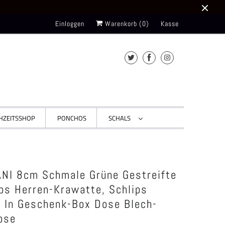
Einloggen
Warenkorb (
0
)
Kasse
HZEITSSHOP
PONCHOS
SCHALS
NI 8cm Schmale Grüne Gestreifte
ips Herren-Krawatte, Schlips
r In Geschenk-Box Dose Blech-
ose