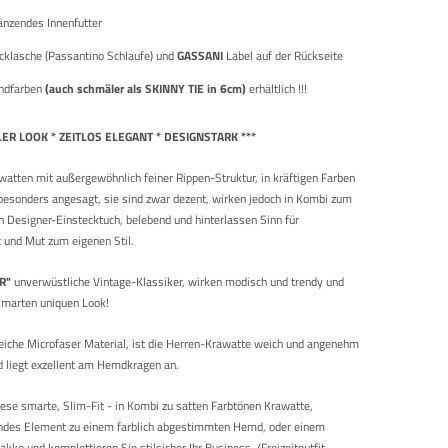
änzendes Innenfutter
cklasche (Passantino Schlaufe) und
GASSANI
Label auf der Rückseite
endfarben
(auch schmäler als SKINNY TIE in 6cm)
erhältlich !!!
LER LOOK * ZEITLOS ELEGANT * DESIGNSTARK ***
watten mit außergewöhnlich feiner Rippen-Struktur, in kräftigen Farben
 besonders angesagt, sie sind zwar dezent, wirken jedoch in Kombi zum
 Designer-Einstecktuch, belebend und hinterlassen Sinn für
ät und Mut zum eigenen Stil.
R
"
unverwüstliche Vintage-Klassiker, wirken modisch und trendy und
smarten uniquen Look!
iche Microfaser Material, ist die Herren-Krawatte weich und angenehm
d liegt exzellent am Hemdkragen an.
iese smarte, Slim-Fit - in Kombi zu satten Farbtönen Krawatte,
endes Element zu einem farblich abgestimmten Hemd, oder einem
kko und komplettieren Sie stilsicher Ihr Business-/Freizeitoutfit.