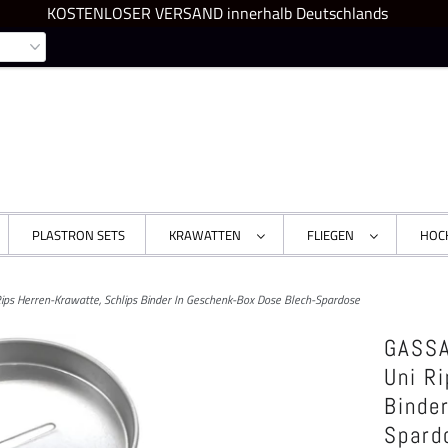
KOSTENLOSER VERSAND innerhalb Deutschlands
PLASTRON SETS
KRAWATTEN
FLIEGEN
HOC
ps Herren-Krawatte, Schlips Binder In Geschenk-Box Dose Blech-Spardose
GASSA
Uni R
Binde
Spard