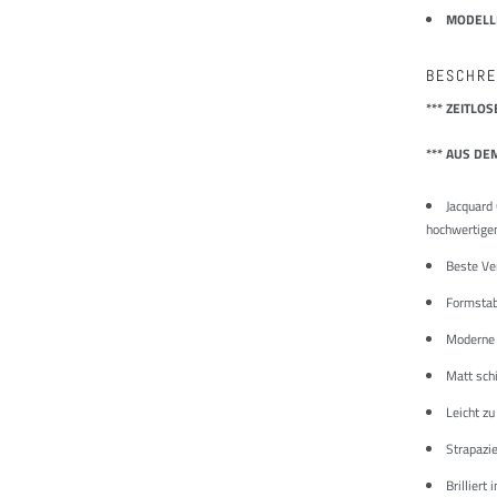
MODEL
BESCHRE
*** ZEITLO
*** AUS DE
Jacquard 
hochwertige
Beste Ve
Formstabi
Moderne 
Matt sch
Leicht zu
Strapazie
Brilliert