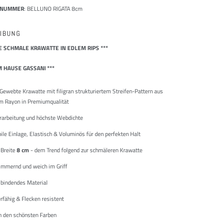
LNUMMER
: BELLUNO RIGATA 8cm
IBUNG
SE SCHMALE KRAWATTE IN EDLEM RIPS ***
M HAUSE GASSANI ***
Gewebte Krawatte mit filigran strukturiertem Streifen-Pattern aus
m Rayon in Premiumqualität
rarbeitung und höchste Webdichte
le Einlage, Elastisch & Voluminös für den perfekten Halt
Breite
8 cm
- dem Trend folgend zur schmäleren Krawatte
immernd und weich im Griff
 bindendes Material
rfähig & Flecken resistent
 in den schönsten Farben