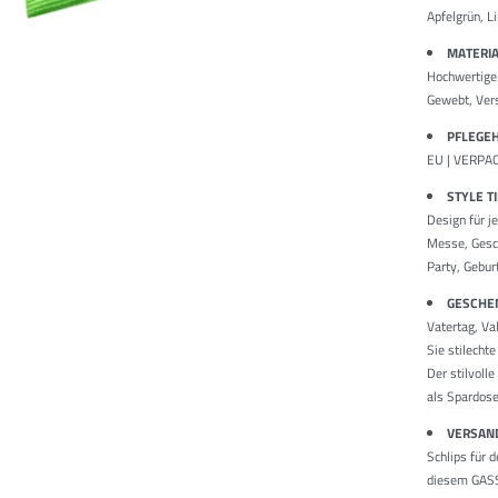
Apfelgrün, L
MATERI
Hochwertige 
Gewebt, Ver
PFLEGE
EU | VERPAC
STYLE T
Design für j
Messe, Gesch
Party, Gebur
GESCHEN
Vatertag, Va
Sie stilech
Der stilvoll
als Spardose
VERSAN
Schlips für 
diesem GASSA