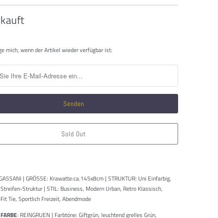
kauft
htigen
ge mich, wenn der Artikel wieder verfügbar ist:
Sold Out
GASSANI | GRÖSSE: Krawatte:ca.145x8cm | STRUKTUR: Uni Einfarbig,
 Streifen-Struktur | STIL: Business, Modern Urban, Retro Klassisch,
Fit Tie, Sportlich Freizeit, Abendmode
 FARBE
: REINGRUEN | Farbtöne: Giftgrün, leuchtend grelles Grün,