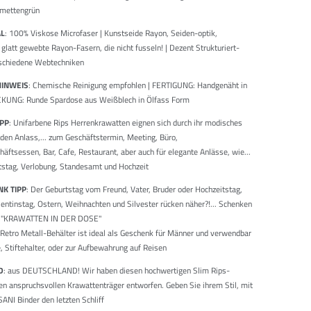
imettengrün
AL
: 100% Viskose Microfaser | Kunstseide Rayon, Seiden-optik,
glatt gewebte Rayon-Fasern, die nicht fusseln! | Dezent Strukturiert-
schiedene Webtechniken
HINWEIS
: Chemische Reinigung empfohlen | FERTIGUNG: Handgenäht in
KUNG: Runde Spardose aus Weißblech in Ölfass Form
IPP
: Unifarbene Rips Herrenkrawatten eignen sich durch ihr modisches
eden Anlass,... zum Geschäftstermin, Meeting, Büro,
äftsessen, Bar, Cafe, Restaurant, aber auch für elegante Anlässe, wie...
tstag, Verlobung, Standesamt und Hochzeit
K TIPP
: Der Geburtstag vom Freund, Vater, Bruder oder Hochzeitstag,
lentinstag, Ostern, Weihnachten und Silvester rücken näher?!... Schenken
te "KRAWATTEN IN DER DOSE"
e Retro Metall-Behälter ist ideal als Geschenk für Männer und verwendbar
, Stiftehalter, oder zur Aufbewahrung auf Reisen
D
: aus DEUTSCHLAND! Wir haben diesen hochwertigen Slim Rips-
den anspruchsvollen Krawattenträger entworfen. Geben Sie ihrem Stil, mit
NI Binder den letzten Schliff