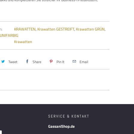
n:
KRAWATTEN
,
Krawatten GESTREIFT
,
Krawatten GRÜN
,
 UNIFARBIG
Krawatten
Tweet
Share
Pin It
Email
SERVICE & KONTAKT
GassaniShop.de