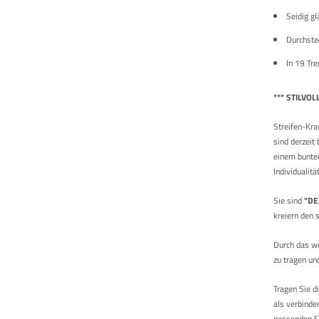
Seidig gl
Durchste
In 19 Tr
*** STILVOL
Streifen-Kra
sind derzeit
einem bunten
Individualit
Sie sind
"DE
kreiern den 
Durch das we
zu tragen un
Tragen Sie d
als verbind
passenden Sa