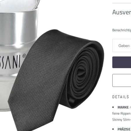
Ausver
Benachric
Benachrichti
Sie
mich,
wenn
dieses
Produkt
verfügbar
ist:
DETAILS
MARKE
:
feine Rippen
Skinny Slim-
PRÄZISE