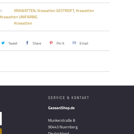
n:
KRAWATTEN
,
Krawatten GESTREIFT
,
Krawatten
Krawatten UNIFARBIG
Krawatten
Tweet
Share
Pin It
Email
SERVICE & KONTAKT
GassaniShop.de
Munkerstraße 8
90443 Nuernberg
Deutschland