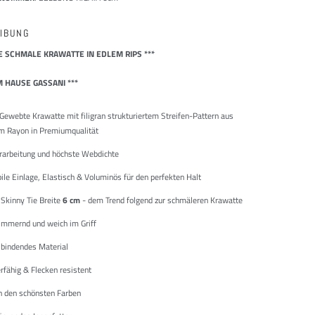
IBUNG
SE SCHMALE KRAWATTE IN EDLEM RIPS ***
M HAUSE GASSANI ***
Gewebte Krawatte mit filigran strukturiertem Streifen-Pattern aus
m Rayon in Premiumqualität
rarbeitung und höchste Webdichte
le Einlage, Elastisch & Voluminös für den perfekten Halt
Skinny Tie Breite
6 cm
- dem Trend folgend zur schmäleren Krawatte
immernd und weich im Griff
 bindendes Material
rfähig & Flecken resistent
 in den schönsten Farben