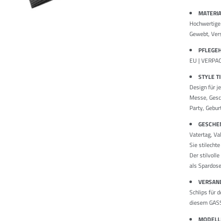
MATERI
Hochwertige 
Gewebt, Ver
PFLEGE
EU | VERPAC
STYLE T
Design für j
Messe, Gesch
Party, Gebur
GESCHEN
Vatertag, Va
Sie stilech
Der stilvoll
als Spardose
VERSAN
Schlips für 
diesem GASSA
MODEL