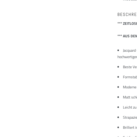
BESCHRE
*** ZEITLO
*** AUS DE
Jacquard 
hochwertige
Beste Ve
Formstabi
Moderne 
Matt sch
Leicht zu
Strapazie
Brilliert