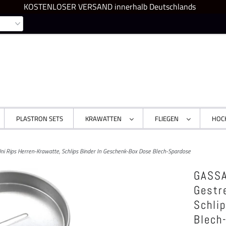
KOSTENLOSER VERSAND innerhalb Deutschlands
PLASTRON SETS
KRAWATTEN
FLIEGEN
HOC
 Rips Herren-Krawatte, Schlips Binder In Geschenk-Box Dose Blech-Spardose
GASSA
Gestr
Schli
Blech