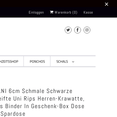
Einloggen
Warenkorb (
0
)
Kasse
HZEITSSHOP
PONCHOS
SCHALS
NI 6cm Schmale Schwarze
eifte Uni Rips Herren-Krawatte,
ps Binder In Geschenk-Box Dose
-Spardose