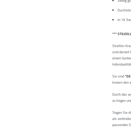
Seidig gl
Durchste
In 19 Tr
*** STILVOL
Streifen-Kra
sind derzeit
einem bunten
Individualit
Sie sind
"DE
kreiern den 
Durch das we
zu tragen un
Tragen Sie d
als verbind
passenden Sa