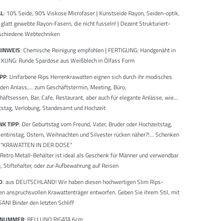
AL
: 10% Seide, 90% Viskose Microfaser | Kunstseide Rayon, Seiden-optik,
glatt gewebte Rayon-Fasern, die nicht fusseln! | Dezent Strukturiert-
schiedene Webtechniken
HINWEIS
: Chemische Reinigung empfohlen | FERTIGUNG: Handgenäht in
KUNG: Runde Spardose aus Weißblech in Ölfass Form
IPP
: Unifarbene Rips Herrenkrawatten eignen sich durch ihr modisches
eden Anlass,... zum Geschäftstermin, Meeting, Büro,
äftsessen, Bar, Cafe, Restaurant, aber auch für elegante Anlässe, wie...
tstag, Verlobung, Standesamt und Hochzeit
K TIPP
: Der Geburtstag vom Freund, Vater, Bruder oder Hochzeitstag,
lentinstag, Ostern, Weihnachten und Silvester rücken näher?!... Schenken
te "KRAWATTEN IN DER DOSE"
e Retro Metall-Behälter ist ideal als Geschenk für Männer und verwendbar
, Stiftehalter, oder zur Aufbewahrung auf Reisen
D
: aus DEUTSCHLAND! Wir haben diesen hochwertigen Slim Rips-
den anspruchsvollen Krawattenträger entworfen. Geben Sie ihrem Stil, mit
NI Binder den letzten Schliff
LNUMMER
: BELLUNO RIGATA 6cm