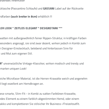
änzendes Innenfutter
cklasche (Passantino Schlaufe) und
GASSANI
Label auf der Rückseite
endfarben
(auch breiter in 8cm)
erhältlich !!!
LER LOOK * ZEITLOS ELEGANT * DESIGNSTARK ***
watten mit außergewöhnlich feiner Rippen-Struktur, in kräftigen Farben
 besonders angesagt, sie sind zwar dezent, wirken jedoch in Kombi zum
 Designer-Einstecktuch, belebend und hinterlassen Sinn für
ät und Mut zum eigenen Stil.
R
"
unverwüstliche Vintage-Klassiker, wirken modisch und trendy und
smarten uniquen Look!
iche Microfaser Material, ist die Herren-Krawatte weich und angenehm
d liegt exzellent am Hemdkragen an.
iese smarte, Slim-Fit - in Kombi zu satten Farbtönen Krawatte,
endes Element zu einem farblich abgestimmten Hemd, oder einem
kko und komplettieren Sie stilsicher Ihr Business-/Freizeitoutfit.