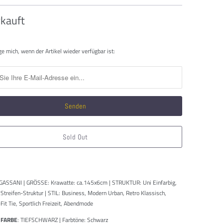
kauft
htigen
ge mich, wenn der Artikel wieder verfügbar ist:
Sold Out
GASSANI | GRÖSSE: Krawatte: ca.145x6cm | STRUKTUR: Uni Einfarbig,
 Streifen-Struktur | STIL: Business, Modern Urban, Retro Klassisch,
Fit Tie, Sportlich Freizeit, Abendmode
 FARBE
: TIEFSCHWARZ | Farbtöne: Schwarz