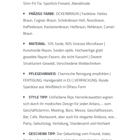
Slim-Fit Tie, Sportlich Freizeit, Abendmode
PRÄZISE FARBE
: OCKERBRAUN | Farbtöne: Helles
Braun, Cognac-Braun, Schokobraun Hell, Nussbraun,
Kaffeebraun, Kastanienbraun, Hellbraun, Rehbraun, Camel-
Braun
MATERIAL
: 10% Seide, 90% Viskose Microfaser |
Kunstseide Rayon, Seiden-optik, Hochwertige glatt
gewebte Rayon-Fasern, die nicht fusseln! | Dezent
Strukturiert-Gewebt, Verschiedene Webtechniken
PFLEGEHINWEIS
: Chemische Reinigung empfohlen |
FERTIGUNG: Handgenäht in EU | VERPACKUNG: Runde
Spardose aus Weißblech in Ölfass Form
STYLE TIPP
: Unifarbene Rips Herrenkrawatten eignen
sich durch ihr modisches Design für jeden Anlass,... zum
Geschäftstermin, Meeting, Büro, Messe, Geschäftsessen,
Bar, Cafe, Restaurant, aber auch für elegante Anlässe, wie...
Party, Geburtstag, Verlobung, Standesamt und Hochzeit
GESCHENK TIPP
: Der Geburtstag vom Freund, Vater,