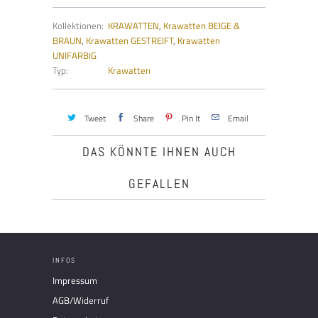
Kollektionen:
KRAWATTEN
,
Krawatten BEIGE &
BRAUN
,
Krawatten GESTREIFT
,
Krawatten
UNIFARBIG
Typ:
Krawatten
Tweet
Share
Pin It
Email
DAS KÖNNTE IHNEN AUCH
GEFALLEN
INFOS
Impressum
AGB/Widerruf