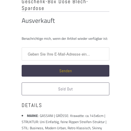
Geschenk-Box Dose Blech-
Spardose
Ausverkauft
Benachrichtigen
Benachrichtige mich, wenn der Artikel wieder verfügbar ist:
Sie
mich,
wenn
dieses
Produkt
verfügbar
ist:
Sold Out
DETAILS
MARKE
:
GASSANI | GRÖSSE: Krawatte: ca.145x6cm |
STRUKTUR: Uni Einfarbig, feine Rippen Streifen-Struktur |
STIL: Business, Modern Urban, Retro Klassisch, Skinny