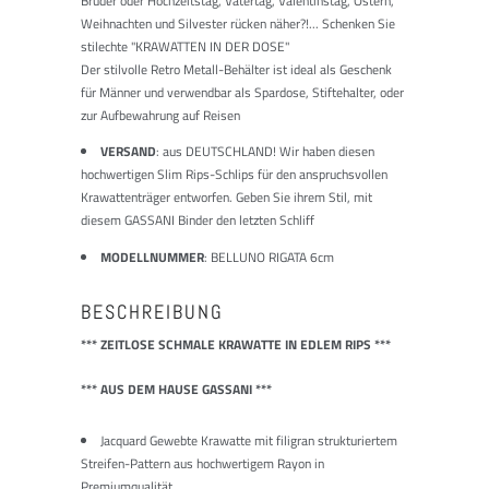
Bruder oder Hochzeitstag, Vatertag, Valentinstag, Ostern,
Weihnachten und Silvester rücken näher?!... Schenken Sie
stilechte "KRAWATTEN IN DER DOSE"
Der stilvolle Retro Metall-Behälter ist ideal als Geschenk
für Männer und verwendbar als Spardose, Stiftehalter, oder
zur Aufbewahrung auf Reisen
VERSAND
: aus DEUTSCHLAND! Wir haben diesen
hochwertigen Slim Rips-Schlips für den anspruchsvollen
Krawattenträger entworfen. Geben Sie ihrem Stil, mit
diesem GASSANI Binder den letzten Schliff
MODELLNUMMER
: BELLUNO RIGATA 6cm
BESCHREIBUNG
*** ZEITLOSE SCHMALE KRAWATTE IN EDLEM RIPS ***
*** AUS DEM HAUSE GASSANI ***
Jacquard Gewebte Krawatte mit filigran strukturiertem
Streifen-Pattern aus hochwertigem Rayon in
Premiumqualität