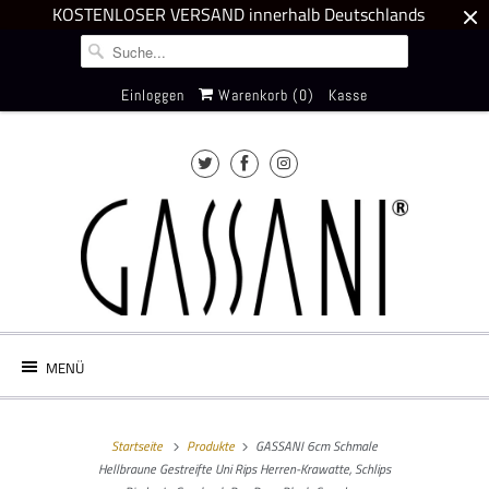
KOSTENLOSER VERSAND innerhalb Deutschlands
Einloggen
Warenkorb (
0
)
Kasse
MENÜ
Startseite
Produkte
GASSANI 6cm Schmale
Hellbraune Gestreifte Uni Rips Herren-Krawatte, Schlips