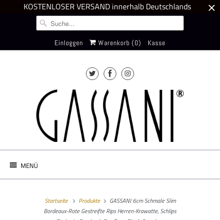
KOSTENLOSER VERSAND innerhalb Deutschlands
Einloggen
Warenkorb (
0
)
Kasse
MENÜ
Startseite
Produkte
GASSANI 6cm Schmale Slim
Bordeaux-Rote Gestreifte Rips Herren-Krawatte, Schlips