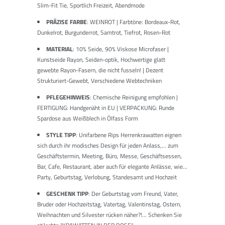
Slim-Fit Tie, Sportlich Freizeit, Abendmode
PRÄZISE FARBE
: WEINROT | Farbtöne: Bordeaux-Rot,
Dunkelrot, Burgunderrot, Samtrot, Tiefrot, Rosen-Rot
MATERIAL
: 10% Seide, 90% Viskose Microfaser |
Kunstseide Rayon, Seiden-optik, Hochwertige glatt
gewebte Rayon-Fasern, die nicht fusseln! | Dezent
Strukturiert-Gewebt, Verschiedene Webtechniken
PFLEGEHINWEIS
: Chemische Reinigung empfohlen |
FERTIGUNG: Handgenäht in EU | VERPACKUNG: Runde
Spardose aus Weißblech in Ölfass Form
STYLE TIPP
: Unifarbene Rips Herrenkrawatten eignen
sich durch ihr modisches Design für jeden Anlass,... zum
Geschäftstermin, Meeting, Büro, Messe, Geschäftsessen,
Bar, Cafe, Restaurant, aber auch für elegante Anlässe, wie...
Party, Geburtstag, Verlobung, Standesamt und Hochzeit
GESCHENK TIPP
: Der Geburtstag vom Freund, Vater,
Bruder oder Hochzeitstag, Vatertag, Valentinstag, Ostern,
Weihnachten und Silvester rücken näher?!... Schenken Sie