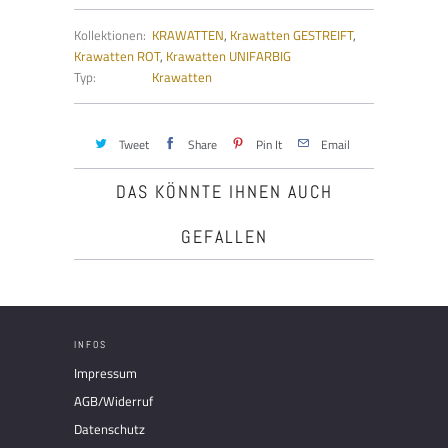
Kollektionen:
KRAWATTEN
,
Krawatten GESTREIFT
,
Krawatten ROT
,
Krawatten UNIFARBIG
Typ:
Krawatten
Tweet
Share
Pin It
Email
DAS KÖNNTE IHNEN AUCH
GEFALLEN
INFOS
Impressum
AGB/Widerruf
Datenschutz