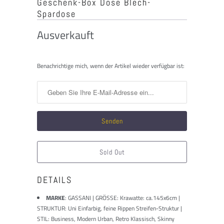
Geschenk-Box Dose Blech-
Spardose
Ausverkauft
Benachrichtigen
Benachrichtige mich, wenn der Artikel wieder verfügbar ist:
Sie
mich,
wenn
dieses
Produkt
verfügbar
ist:
Sold Out
DETAILS
MARKE
:
GASSANI | GRÖSSE: Krawatte: ca.145x6cm |
STRUKTUR: Uni Einfarbig, feine Rippen Streifen-Struktur |
STIL: Business, Modern Urban, Retro Klassisch, Skinny