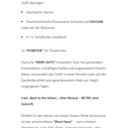
Stoff überzogen
Geschlecht: Herren
Durchstecklasche (Passantino Schlaufe) und
GASSANI
Label auf der Rückseite
In 12 Trendfarben erhältlich!
So
"PUNKTEN"
Sie Trendsicher...
stylische
"KARO-DOTS"
Krawatten-Sets mit passendem
Einstecktuch, in kräftigen Farben und eingewebtem Punkte-
Dekor, verwandeln das Outfit in einen feschen Look und die
Garderobe erhält eine ganz besondere Note aus längst
vergangenen Tagen.
Cool...Back to the 50ies!... 50er Revival - RETRO wird
Zukunft.
Perfekt für den Herren von heute! Dieses Mode-Accessoire
ist das unverzichtbare
"Must Have"
... zum schicken
Abendessen, Gala, Ball, Party, Firmung und Event...oder