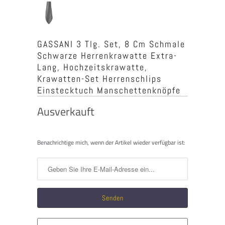
GASSANI 3 Tlg. Set, 8 Cm Schmale
Schwarze Herrenkrawatte Extra-
Lang, Hochzeitskrawatte,
Krawatten-Set Herrenschlips
Einstecktuch Manschettenknöpfe
Ausverkauft
Benachrichtigen
Benachrichtige mich, wenn der Artikel wieder verfügbar ist:
Sie
mich,
wenn
dieses
Produkt
verfügbar
ist: