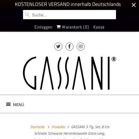
KOSTENLOSER VERSAND innerhalb Deutschlands
Einloggen
Warenkorb (
0
)
Kasse
MENÜ
Startseite
Produkte
GASSANI 3 Tlg. Set, 8 Cm
Schmale Schwarze Herrenkrawatte Extra-Lang,