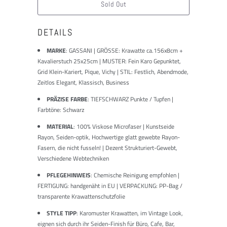
Sold Out
DETAILS
MARKE
:
GASSANI | GRÖSSE: Krawatte ca.156x8cm +
Kavalierstuch 25x25cm | MUSTER: Fein Karo Gepunktet,
Grid Klein-Kariert, Pique, Vichy | STIL: Festlich, Abendmode,
Zeitlos Elegant, Klassisch, Business
PRÄZISE FARBE
: TIEFSCHWARZ Punkte / Tupfen |
Farbtöne: Schwarz
MATERIAL
: 100% Viskose Microfaser | Kunstseide
Rayon, Seiden-optik, Hochwertige glatt gewebte Rayon-
Fasern, die nicht fusseln! | Dezent Strukturiert-Gewebt,
Verschiedene Webtechniken
PFLEGEHINWEIS
: Chemische Reinigung empfohlen |
FERTIGUNG: handgenäht in EU | VERPACKUNG: PP-Bag /
transparente Krawattenschutzfolie
STYLE TIPP
: Karomuster Krawatten, im Vintage Look,
eignen sich durch ihr Seiden-Finish für Büro, Cafe, Bar,