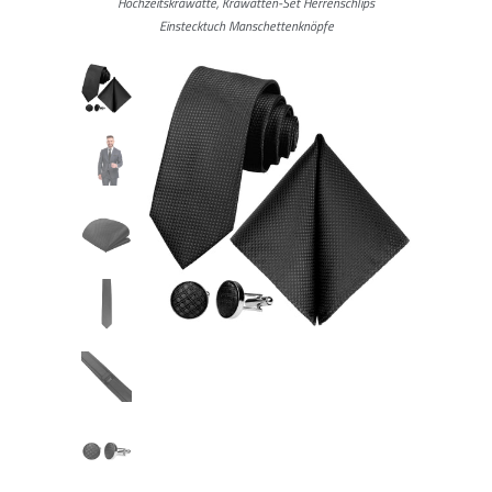
Hochzeitskrawatte, Krawatten-Set Herrenschlips
Einstecktuch Manschettenknöpfe