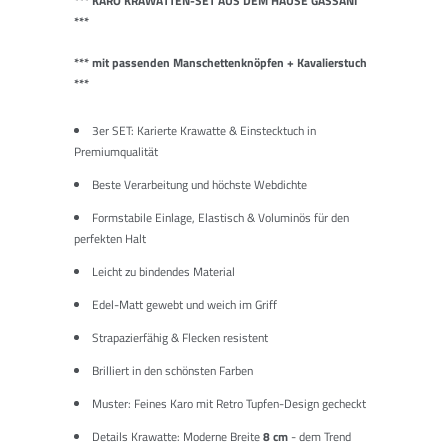
*** K
ARO KRAWATTEN-SET AUS DEM HAUSE GASSANI
***
*** mit passenden Manschettenknöpfen + Kavalierstuch
***
3er SET: Karierte Krawatte & Einstecktuch in
Premiumqualität
Beste Verarbeitung und höchste Webdichte
Formstabile Einlage, Elastisch & Voluminös für den
perfekten Halt
Leicht zu bindendes Material
Edel-Matt gewebt und weich im Griff
Strapazierfähig & Flecken resistent
Brilliert in den schönsten Farben
Muster: Feines Karo mit Retro Tupfen-Design gecheckt
Details Krawatte: Moderne Breite
8 cm
- dem Trend