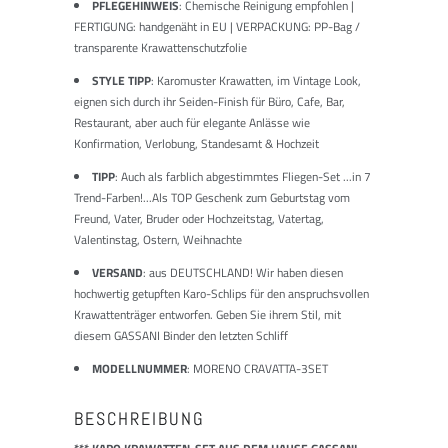
PFLEGEHINWEIS
: Chemische Reinigung empfohlen |
FERTIGUNG: handgenäht in EU | VERPACKUNG: PP-Bag /
transparente Krawattenschutzfolie
STYLE TIPP
: Karomuster Krawatten, im Vintage Look,
eignen sich durch ihr Seiden-Finish für Büro, Cafe, Bar,
Restaurant, aber auch für elegante Anlässe wie
Konfirmation, Verlobung, Standesamt & Hochzeit
TIPP
: Auch als farblich abgestimmtes Fliegen-Set ...in 7
Trend-Farben!...Als TOP Geschenk zum Geburtstag vom
Freund, Vater, Bruder oder Hochzeitstag, Vatertag,
Valentinstag, Ostern, Weihnachte
VERSAND
: aus DEUTSCHLAND! Wir haben diesen
hochwertig getupften Karo-Schlips für den anspruchsvollen
Krawattenträger entworfen. Geben Sie ihrem Stil, mit
diesem GASSANI Binder den letzten Schliff
MODELLNUMMER
: MORENO CRAVATTA-3SET
BESCHREIBUNG