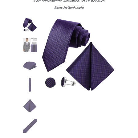
Hochzeitskrawatte, Krawatten-Set Einstecktuch
Manschettenknöpfe