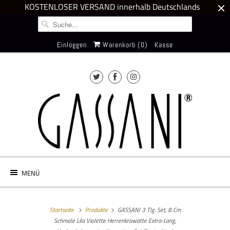
KOSTENLOSER VERSAND innerhalb Deutschlands
Einloggen
Warenkorb (
0
)
Kasse
MENÜ
Startseite
Produkte
GASSANI 3 Tlg. Set, 8 Cm
Schmale Lila Violette Herrenkrawatte Extra-Lang,