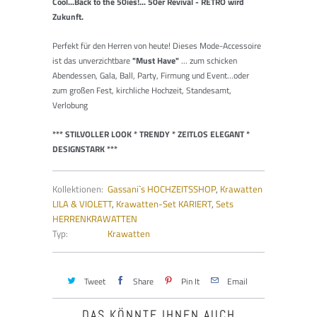
Cool...Back to the 50ies!... 50er Revival - RETRO wird
Zukunft.
Perfekt für den Herren von heute! Dieses Mode-Accessoire
ist das unverzichtbare
"Must Have"
... zum schicken
Abendessen, Gala, Ball, Party, Firmung und Event...oder
zum großen Fest, kirchliche Hochzeit, Standesamt,
Verlobung
*** STILVOLLER LOOK * TRENDY * ZEITLOS ELEGANT *
DESIGNSTARK ***
Kollektionen:
Gassani`s HOCHZEITSSHOP
,
Krawatten
LILA & VIOLETT
,
Krawatten-Set KARIERT
,
Sets
HERRENKRAWATTEN
Typ:
Krawatten
Tweet
Share
Pin It
Email
DAS KÖNNTE IHNEN AUCH