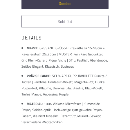
Produkt
verfügbar
ist:
Sold Out
DETAILS
MARKE
:
GASSANI | GRÖSSE: Krawatte ca.152x8cm +
Kavalierstuch 25x25cm | MUSTER: Fein Karo Gepunktet,
Grid Klein-Kariert, Pique, Vichy | STIL: Festlich, Abendmode,
Zeitlos Elegant, Klassisch, Business
PRÄZISE FARBE
: SCHWARZ PURPURVIOLETT Punkte /
Tupfen | Farbtöne: Bordeaux-Violett, Magenta-Rot, Dunkel
Purpur-Rot, Pflaume, Dunkles Lila, Blaulila, Blau-Violett,
Tiefes Mauve, Aubergine, Purple
MATERIAL
: 100% Viskose Microfaser | Kunstseide
Rayon, Seiden-optik, Hochwertige glatt gewebte Rayon-
Fasern, die nicht fusseln! | Dezent Strukturiert-Gewebt,
Verschiedene Webtechniken