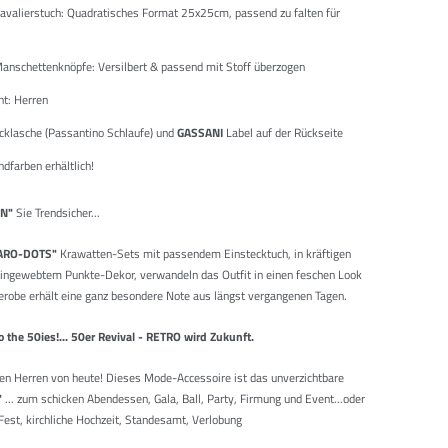
Kavalierstuch: Quadratisches Format 25x25cm, passend zu falten für
Manschettenknöpfe: Versilbert & passend mit Stoff überzogen
ht: Herren
cklasche (Passantino Schlaufe) und
GASSANI
Label auf der Rückseite
ndfarben erhältlich!
N"
Sie Trendsicher...
ARO-DOTS"
Krawatten-Sets mit passendem Einstecktuch, in kräftigen
ingewebtem Punkte-Dekor, verwandeln das Outfit in einen feschen Look
erobe erhält eine ganz besondere Note aus längst vergangenen Tagen.
to the 50ies!... 50er Revival - RETRO wird Zukunft.
den Herren von heute! Dieses Mode-Accessoire ist das unverzichtbare
"
... zum schicken Abendessen, Gala, Ball, Party, Firmung und Event...oder
est, kirchliche Hochzeit, Standesamt, Verlobung