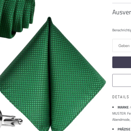
Ausver
Benachric
Benachrichti
Sie
mich,
wenn
dieses
Produkt
verfügbar
ist:
DETAILS
MARKE
:
MUSTER: Fein
Abendmode, Z
PRÄZISE