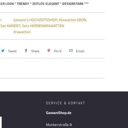
LLER LOOK * TRENDY * ZEITLOS ELEGANT * DESIGNSTARK ***
n:
Gassani`s HOCHZEITSSHOP
,
Krawatten GRÜN
,
-Set KARIERT
,
Sets HERRENKRAWATTEN
Krawatten
Tweet
Share
Pin It
Email
SERVICE & KONTAKT
GassaniShop.de
Munkerstraße 8