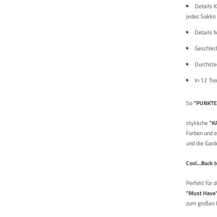
Details 
jedes Sakko
Details 
Geschlec
Durchste
In 12 Tre
So
"PUNKTE
stylische
"K
Farben und e
und die Gard
Cool...Back 
Perfekt für 
"Must Have
zum großen F