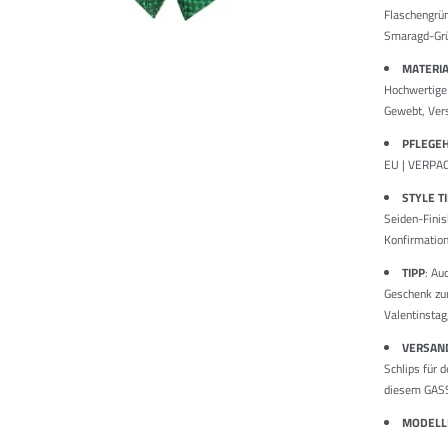
Flaschengrün
Smaragd-Grü
MATERI
Hochwertige 
Gewebt, Ver
PFLEGE
EU | VERPAC
STYLE T
Seiden-Finis
Konfirmation
TIPP
: Au
Geschenk zum
Valentinstag
VERSAN
Schlips für 
diesem GASSA
MODEL