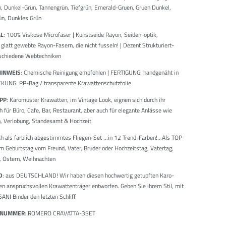
, Dunkel-Grün, Tannengrün, Tiefgrün, Emerald-Gruen, Gruen Dunkel,
n, Dunkles Grün
AL
: 100% Viskose Microfaser | Kunstseide Rayon, Seiden-optik,
glatt gewebte Rayon-Fasern, die nicht fusseln! | Dezent Strukturiert-
schiedene Webtechniken
HINWEIS
: Chemische Reinigung empfohlen | FERTIGUNG: handgenäht in
KUNG: PP-Bag / transparente Krawattenschutzfolie
IPP
: Karomuster Krawatten, im Vintage Look, eignen sich durch ihr
h für Büro, Cafe, Bar, Restaurant, aber auch für elegante Anlässe wie
, Verlobung, Standesamt & Hochzeit
ch als farblich abgestimmtes Fliegen-Set ...in 12 Trend-Farben!...Als TOP
 Geburtstag vom Freund, Vater, Bruder oder Hochzeitstag, Vatertag,
, Ostern, Weihnachten
D
: aus DEUTSCHLAND! Wir haben diesen hochwertig getupften Karo-
den anspruchsvollen Krawattenträger entworfen. Geben Sie ihrem Stil, mit
NI Binder den letzten Schliff
LNUMMER
: ROMERO CRAVATTA-3SET