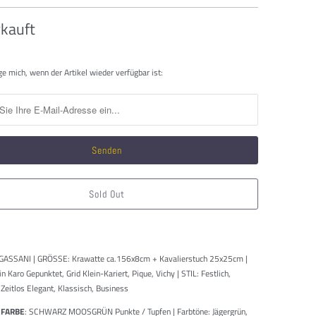
kauft
htigen
ge mich, wenn der Artikel wieder verfügbar ist:
Sold Out
GASSANI | GRÖSSE: Krawatte ca.156x8cm + Kavalierstuch 25x25cm |
 Karo Gepunktet, Grid Klein-Kariert, Pique, Vichy | STIL: Festlich,
eitlos Elegant, Klassisch, Business
 FARBE
: SCHWARZ MOOSGRÜN Punkte / Tupfen | Farbtöne: Jägergrün,