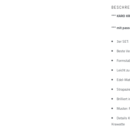
BESCHRE
*** K
ARO KR
*** mit pas
3er SET:
Beste Ve
Formstabi
Leicht zu
Edel-Mat
Strapazie
Brilliert
Muster: 
Details 
Krawatte