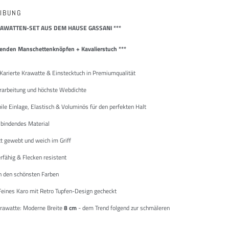
IBUNG
AWATTEN-SET AUS DEM HAUSE GASSANI ***
senden Manschettenknöpfen + Kavalierstuch ***
 Karierte Krawatte & Einstecktuch in Premiumqualität
rarbeitung und höchste Webdichte
le Einlage, Elastisch & Voluminös für den perfekten Halt
 bindendes Material
t gewebt und weich im Griff
rfähig & Flecken resistent
 in den schönsten Farben
Feines Karo mit Retro Tupfen-Design gecheckt
Krawatte: Moderne Breite
8 cm
- dem Trend folgend zur schmäleren