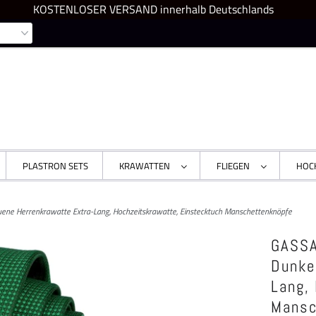
KOSTENLOSER VERSAND innerhalb Deutschlands
PLASTRON SETS
KRAWATTEN
FLIEGEN
HOC
ene Herrenkrawatte Extra-Lang, Hochzeitskrawatte, Einstecktuch Manschettenknöpfe
GASSA
Dunke
Lang,
Mansc