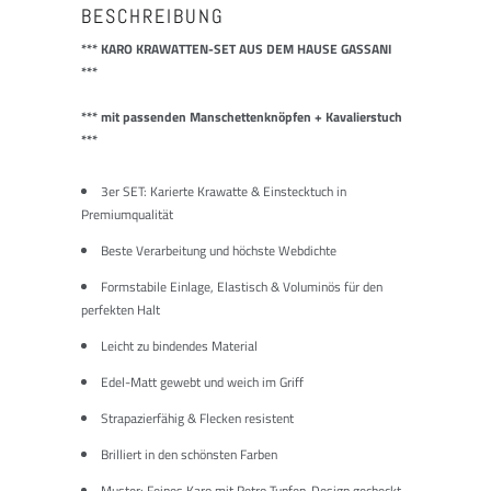
BESCHREIBUNG
*** K
ARO KRAWATTEN-SET AUS DEM HAUSE GASSANI
***
*** mit passenden Manschettenknöpfen + Kavalierstuch
***
3er SET: Karierte Krawatte & Einstecktuch in
Premiumqualität
Beste Verarbeitung und höchste Webdichte
Formstabile Einlage, Elastisch & Voluminös für den
perfekten Halt
Leicht zu bindendes Material
Edel-Matt gewebt und weich im Griff
Strapazierfähig & Flecken resistent
Brilliert in den schönsten Farben
Muster: Feines Karo mit Retro Tupfen-Design gecheckt