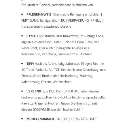
Strukturiert-Gewebt, Verschiedene Webtechniken
PFLEGEHINWEIS
: Chemische Reinigung empfohlen |
FERTIGUNG: handgenäht in EU | VERPACKUNG: PP-Bag /
transparente Krawattenschutzfolie
STYLE TIPP
: Karomuster Krawatten, im Vintage Look,
eignen sich durch ihr Seiden-Finish für Büro, Cafe, Bar,
Restaurant, aber auch für elegante Anlässe wie
Konfirmation, Verlobung, Standesamt & Hochzeit
TIPP
: Auch als farblich abgestimmtes Fliegen-Set ...in
10 Trend-Farben!...Als TOP Geschenk zum Geburtstag vom
Freund, Vater, Bruder oder Hochzeitstag, Vatertag,
Valentinstag, Ostern, Weihnachten
VERSAND
: aus DEUTSCHLAND! Wir haben diesen
hochwertig getupften Karo-Schlips für den anspruchsvollen
Kawattenträger entworfen. Geben Sie ihrem Stil, mit
diesem GASSANI Binder den letzten Schliff
MODELLNUMMER
: FINE KARO CRAVATTA-3SET