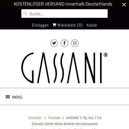
KOSTENLOSER VERSAND innerhalb Deutschlands
Einloggen
Warenkorb (
0
)
Kasse
MENÜ
Startseite
Produkte
GASSANI 3 Tlg. Set, 7 Cm
Schmale Violett-Weiss Karierte Herrenkrawatte,