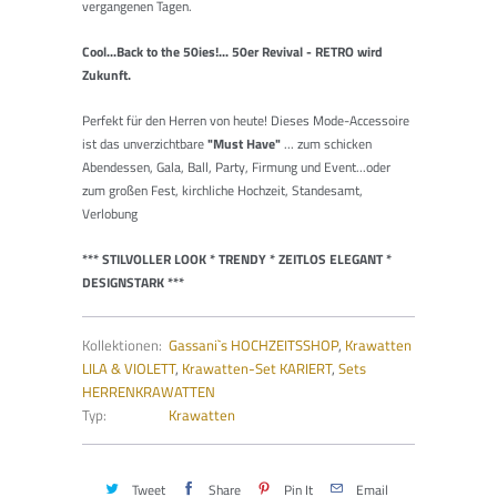
vergangenen Tagen.
Cool...Back to the 50ies!... 50er Revival - RETRO wird
Zukunft.
Perfekt für den Herren von heute! Dieses Mode-Accessoire
ist das unverzichtbare
"Must Have"
... zum schicken
Abendessen, Gala, Ball, Party, Firmung und Event...oder
zum großen Fest, kirchliche Hochzeit, Standesamt,
Verlobung
*** STILVOLLER LOOK * TRENDY * ZEITLOS ELEGANT *
DESIGNSTARK ***
Kollektionen:
Gassani`s HOCHZEITSSHOP
,
Krawatten
LILA & VIOLETT
,
Krawatten-Set KARIERT
,
Sets
HERRENKRAWATTEN
Typ:
Krawatten
Tweet
Share
Pin It
Email