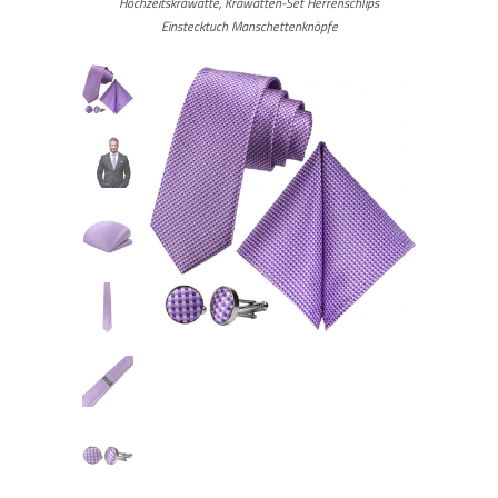
Hochzeitskrawatte, Krawatten-Set Herrenschlips
Einstecktuch Manschettenknöpfe