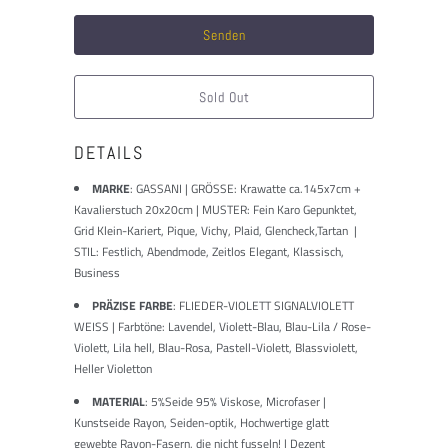
dieses
Produkt
verfügbar
ist:
Sold Out
DETAILS
MARKE
:
GASSANI | GRÖSSE: Krawatte ca.145x7cm +
Kavalierstuch 20x20cm | MUSTER: Fein Karo Gepunktet,
Grid Klein-Kariert, Pique, Vichy, Plaid, Glencheck,Tartan |
STIL: Festlich, Abendmode, Zeitlos Elegant, Klassisch,
Business
PRÄZISE FARBE
: FLIEDER-VIOLETT SIGNALVIOLETT
WEISS | Farbtöne: Lavendel, Violett-Blau, Blau-Lila / Rose-
Violett, Lila hell, Blau-Rosa, Pastell-Violett, Blassviolett,
Heller Violetton
MATERIAL
: 5%Seide 95% Viskose, Microfaser |
Kunstseide Rayon, Seiden-optik, Hochwertige glatt
gewebte Rayon-Fasern, die nicht fusseln! | Dezent