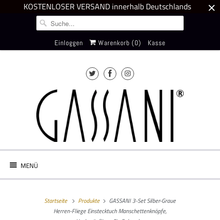
KOSTENLOSER VERSAND innerhalb Deutschlands
Einloggen
Warenkorb (
0
)
Kasse
MENÜ
Startseite
Produkte
GASSANI 3-Set Silber-Graue
Herren-Fliege Einstecktuch Manschettenknöpfe,