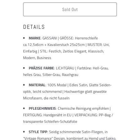
ist:
Sold Out
DETAILS
MARKE
:
GASSANI | GRÖSSE: Herrenschleife
ca.12,5x6cm + Kavalierstuch 25x25cm | MUSTER: Uni,
Einfarbig | STIL: Festlich, Zeitlos Elegant, Klassisch,
Modern, Business
PRÄZISE FARBE
: LICHTGRAU | Farbtöne: Hell-Grau,
helles Grau, Silber-Grau, Rauchgrau
MATERIAL
: 100% Modal | Edles Satin, Glatte Seiden-
optik, leicht schimmernd | Hochwertige glatt gewebte
Microfasern, die nicht fusseln
PFLEGEHINWEIS
: Chemische Reinigung empfohlen |
FERTIGUNG: Handgenäht in EU | VERPACKUNG: PP-Bag /
transparente Schleifen-Schutzfolie
STYLE TIPP
: Seidig schimmernde Satin-Fliegen, in
"Vintage Romance" Design, kombiniert zu Hemd und Sakko,