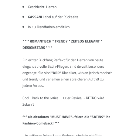
Geschlecht: Herren
GASSANI
Label auf der Rückseite
In 19 Trendfarben erhältlich
!
* * * ROMANTISCH * TRENDY * ZEITLOS ELEGANT *
DESIGNSTARK * * *
Ein echter Blickfang!Perfekt für den Herren von heute...
elegant stilvolle Satin-Fliegen, sind derzeit besonders
angesagt. Sie sind
"DER"
Klassiker, wirken jedoch modisch
und trendy und verleihen einen stilsicheren Auftritt zu
jedem Anlass.
Cool...Back to the 60ies!... 60er Revival - RETRO wird
Zukunft
*** als absolutes "MUST HAVE"...feiern die "SATINS" ihr
Fashion-Comeback! ***
...in zeitloser feiner Satin-Webung, sind sie vielfältig