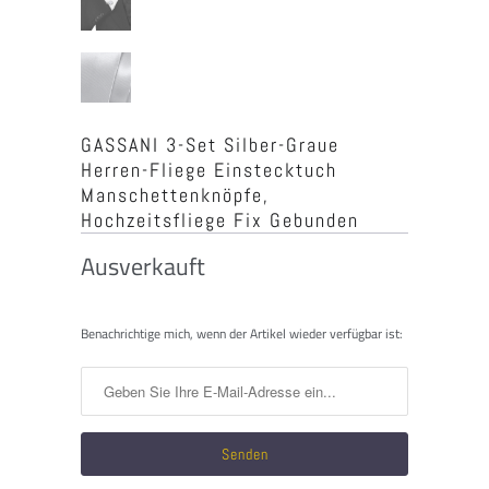
GASSANI 3-Set Silber-Graue
Herren-Fliege Einstecktuch
Manschettenknöpfe,
Hochzeitsfliege Fix Gebunden
Ausverkauft
Benachrichtigen
Benachrichtige mich, wenn der Artikel wieder verfügbar ist:
Sie
mich,
wenn
dieses
Produkt
verfügbar