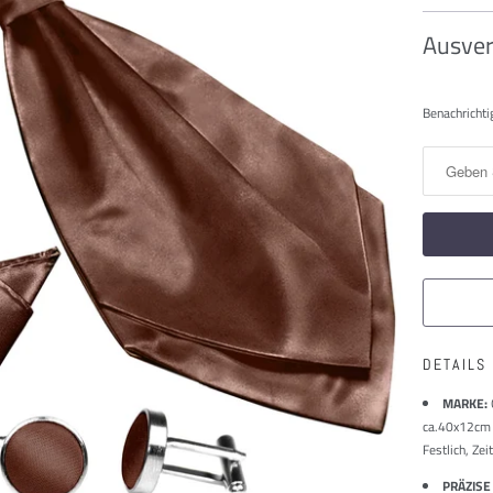
Ausver
Benachric
Benachrichti
Sie
mich,
wenn
dieses
Produkt
verfügbar
ist:
DETAILS
MARKE:
ca.40x12cm 
Festlich, Zei
PRÄZISE