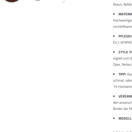
Braun, Rehb
MATERIA
Hochwertige 
verstellbar
PFLEGE
EU | VERPAC
STYLE T
eignet sich 
Oper, Reiten
TIPP:
Auc
schmal, oder
19 Hochzeit
VERSAN
den anspruch
Binder der M
MODEL