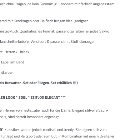
auch ohne Kragen, da kein Gummizug! ...sondern mit farblich angepasstem
Hemd mit Kentkragen oder Haifisch Kragen ideal geeignet
Einstecktuch: Quadratisches Format, passend zu falten für jedes Sakko
Manschettenknöpfe: Versilbert & passend mit Stoff überzogen
ht: Herren / Unisex
Label am Band
endfarben
 als Krawatten-Set oder Fliegen-Set erhältlich !!! )
LER LOOK * EDEL * ZEITLOS ELEGANT ***
den Herren von heute...
aber auch für die Dame. El
egant stilvolle Satin-
hals
, sind derzeit besonders angesagt.
R"
Klassiker,
wirken jedoch modisch und trendy. Sie eignen sich zum
g für Jagd und Reitsport oder zum Cut, in Kombination mit einem Dreiteiler