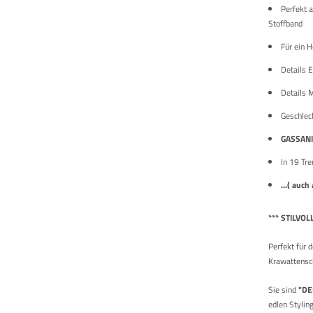
Perfekt 
Stoffband
Für ein 
Details 
Details 
Geschlec
GASSANI
In 19 Tr
...( auch
*** STILVOL
Perfekt für 
Krawattensc
Sie sind
"
DE
edlen Stylin