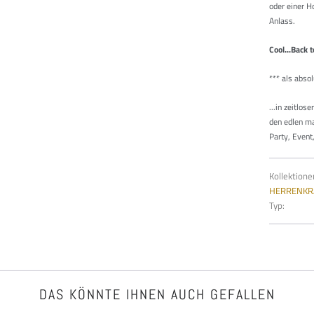
oder einer H
Anlass.
Cool...Back 
***
als abso
...in zeitlos
den edlen ma
Party, Event
Kollektione
HERRENKR
Typ:
DAS KÖNNTE IHNEN AUCH GEFALLEN