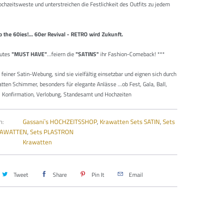
ochzeitsweste und unterstreichen die Festlichkeit des Outfits zu jedem
to the 60ies!... 60er Revival - RETRO wird Zukunft.
lutes
"MUST HAVE"
...feiern die
"SATINS"
ihr Fashion-Comeback!
***
er feiner Satin-Webung, sind sie vielfältig einsetzbar und eignen sich durch
tten Schimmer, besonders für elegante Anlässe ...ob Fest, Gala, Ball,
, Konfirmation, Verlobung, Standesamt und Hochzeiten
n:
Gassani`s HOCHZEITSSHOP
,
Krawatten Sets SATIN
,
Sets
AWATTEN
,
Sets PLASTRON
Krawatten
Tweet
Share
Pin It
Email