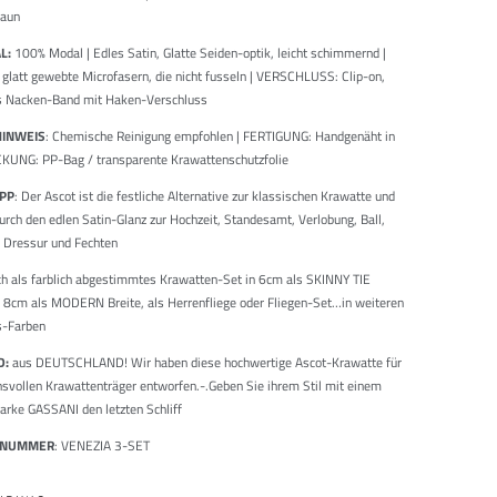
raun
L:
100% Modal | Edles Satin, Glatte Seiden-optik, leicht schimmernd |
glatt gewebte Microfasern, die nicht fusseln | VERSCHLUSS: Clip-on,
es Nacken-Band mit Haken-Verschluss
HINWEIS
: Chemische Reinigung empfohlen | FERTIGUNG: Handgenäht in
KUNG: PP-Bag / transparente Krawattenschutzfolie
IPP
: Der Ascot ist die festliche Alternative zur klassischen Krawatte und
durch den edlen Satin-Glanz zur Hochzeit, Standesamt, Verlobung, Ball,
, Dressur und Fechten
h als farblich abgestimmtes Krawatten-Set in 6cm als SKINNY TIE
 8cm als MODERN Breite, als Herrenfliege oder Fliegen-Set…in weiteren
s-Farben
D:
aus DEUTSCHLAND! Wir haben diese hochwertige Ascot-Krawatte für
svollen Krawattenträger entworfen.-.Geben Sie ihrem Stil mit einem
arke GASSANI den letzten Schliff
LNUMMER
: VENEZIA 3-SET