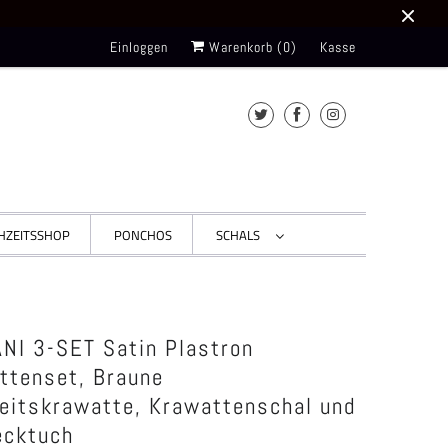
Einloggen
Warenkorb (
0
)
Kasse
HZEITSSHOP
PONCHOS
SCHALS
NI 3-SET Satin Plastron
ttenset, Braune
eitskrawatte, Krawattenschal und
ecktuch