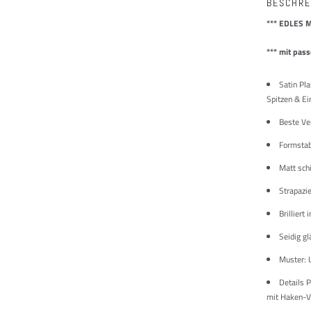
BESCHRE
*** EDLES 
*** mit pas
Satin Pl
Spitzen & Ei
Beste Ve
Formstabi
Matt sch
Strapazie
Brilliert
Seidig g
Muster: U
Details 
mit Haken-Ve