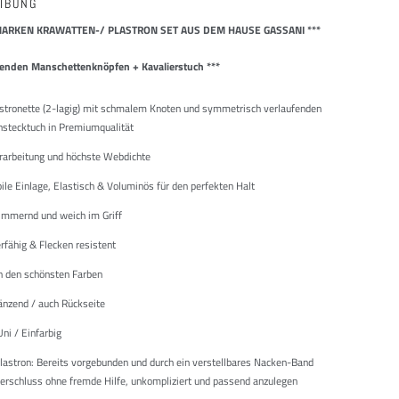
IBUNG
MARKEN KRAWATTEN-/ PLASTRON SET AUS DEM HAUSE GASSANI ***
senden Manschettenknöpfen + Kavalierstuch ***
astronette (2-lagig) mit schmalem Knoten und symmetrisch verlaufenden
nstecktuch in Premiumqualität
rarbeitung und höchste Webdichte
le Einlage, Elastisch & Voluminös für den perfekten Halt
immernd und weich im Griff
rfähig & Flecken resistent
 in den schönsten Farben
länzend / auch Rückseite
ni / Einfarbig
Plastron:
Bereits vorgebunden und durch ein verstellbares Nacken-Band
rschluss ohne fremde Hilfe, unkompliziert und passend anzulegen