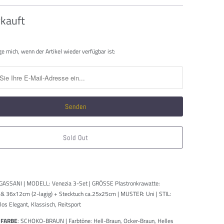
kauft
htigen
ge mich, wenn der Artikel wieder verfügbar ist:
Sold Out
GASSANI | MODELL: Venezia 3-Set | GRÖSSE Plastronkrawatte:
& 36x12cm (2-lagig) + Stecktuch ca.25x25cm | MUSTER: Uni | STIL:
tlos Elegant, Klassisch, Reitsport
 FARBE
: SCHOKO-BRAUN | Farbtöne: Hell-Braun, Ocker-Braun, Helles