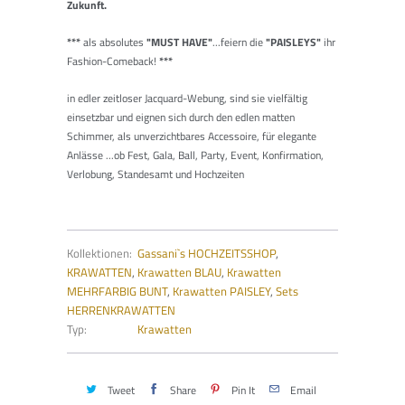
Zukunft.
***
als absolutes
"MUST HAVE"
...feiern die
"PAISLEYS"
ihr
Fashion-Comeback!
***
in edler zeitloser Jacquard-Webung, sind sie vielfältig
einsetzbar und eignen sich durch den edlen matten
Schimmer, als unverzichtbares Accessoire, für elegante
Anlässe ...ob Fest, Gala, Ball, Party, Event, Konfirmation,
Verlobung, Standesamt und Hochzeiten
Kollektionen:
Gassani`s HOCHZEITSSHOP
,
KRAWATTEN
,
Krawatten BLAU
,
Krawatten
MEHRFARBIG BUNT
,
Krawatten PAISLEY
,
Sets
HERRENKRAWATTEN
Typ:
Krawatten
Tweet
Share
Pin It
Email