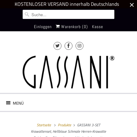
KOSTENLOSER VERSAND innerhalb Deutschlands
Einloggen
Warenkorb (
0
)
Kasse
MENÜ
Startseite
Produkte
GASSANI 3-SET
Krawattenset, Hellblaue Schmale Herren-Krawatte