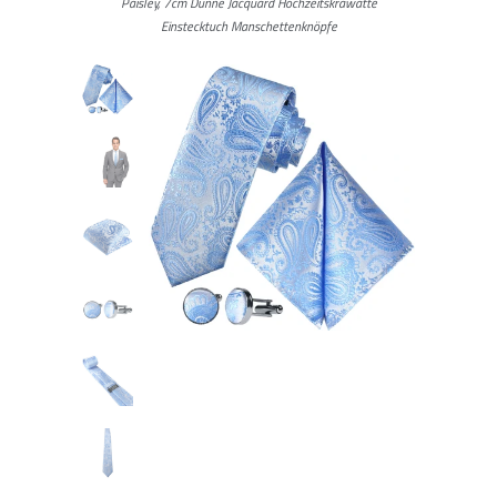
Paisley, 7cm Dünne Jacquard Hochzeitskrawatte
Einstecktuch Manschettenknöpfe