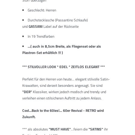
Stoff überzogen
Geschlecht: Herren
Durchstecklasche (Passantino Schlaufe)
und
GASSANI
Label auf der Rückseite
In 19 Trendfarben
...( auch in 8,5cm Breite, als Fliegenset oder als
Plastron-Set erhältlich !!! )
*** STILVOLLER LOOK * EDEL * ZEITLOS ELEGANT ***
Perfekt für den Herren von heute... elegant stilvolle Satin-
Krawatten, sind derzeit besonders angesagt. Sie sind
"
DER"
Klassiker, wirken jedoch modisch und trendy und
verleihen einen stilsicheren Auftritt zu jedem Anlass.
Cool...Back to the 60ies!... 60er Revival - RETRO wird
Zukunft.
***
als absolutes
"MUST HAVE"
...feiern die
"SATINS"
ihr