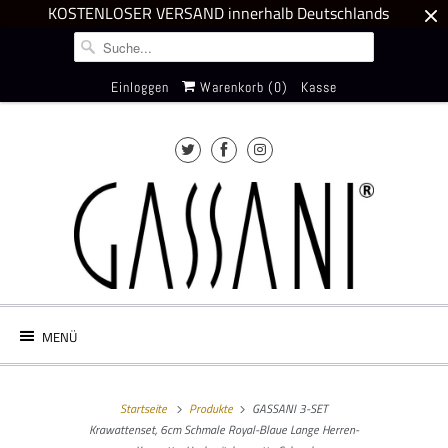
KOSTENLOSER VERSAND innerhalb Deutschlands
Einloggen
Warenkorb (
0
)
Kasse
MENÜ
Startseite
Produkte
GASSANI 3-SET
Krawattenset, 6cm Schmale Royal-Blaue Lange Herren-