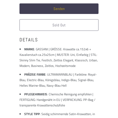
dieses
Produkt
verfügbar
ist:
Sold Out
DETAILS
MARKE
:
GASSANI | GRÖSSE: Krawatte ca.152x6 +
Kavalierstuch ca.25x25cm | MUSTER: Uni, Einfarbig | STIL:
Skinny Slim Tie, Festlich, Zeitlos Elegant, Klassisch, Urban,
Modern, Business, Zeitlos, Hochzeitsmode
PRÄZISE FARBE
: ULTRAMARINBLAU | Farbtöne: Royal-
Blau, Electric-Blau, Königsblau, Indigo-Blau, Signal-Blau,
Helles Marine-Blau, Navy-Blau Hell
PFLEGEHINWEIS
: Chemische Reinigung empfohlen |
FERTIGUNG: Handgenäht in EU | VERPACKUNG: PP-Bag /
transparente Krawattenschutzfolie
STYLE TIPP
: Seidig schimmernde Satin-Krawatten, in