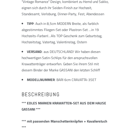
"Vintage Romance" Design, kombiniert zu Hemd und Sakko,
eignen sich durch ihr Seiden-Finish zur Hochzeit,
Standesamt, Verlobung, Dinner-Party, Fest, Abendessen
TIPP
: Auch in 8,5cm MODERN Breite, als farblich
abgestimmtes Fliegen-Set oder Plastron-Set ...in 19
Hochzeits-Farben!...Als TOP Geschenk zum Geburtstag,
Hochzeitstag, Vatertag, Valentinstag, Ostern
VERSAND
: aus DEUTSCHLAND! Wir haben diesen
hochwertigen Satin-Schlips für den anspruchsvollen
Krawattenträger entworfen. Geben Sie ihrem Stil mit
diesem Binder der Marke GASSANI den letzten Schliff
MODELLNUMMER
: BARI 6cm CRAVATTA-3SET
BESCHREIBUNG
*** EDLES MARKEN KRAWATTEN-SET AUS DEM HAUSE
GASSANI ***
*** mit passenden Manschettenknöpfen + Kavalierstuch
***