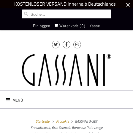
KOSTENLOSER VERSAND innerhalb Deutschlands
Einloggen
Warenkorb (
0
)
Kasse
MENÜ
Startseite
Produkte
GASSANI 3-SET
Krawattenset, 6cm Schmale Bordeaux Rote Lange