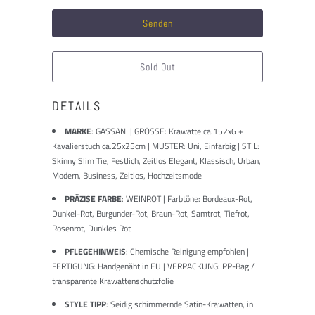
dieses
Produkt
verfügbar
ist:
Sold Out
DETAILS
MARKE
:
GASSANI | GRÖSSE: Krawatte ca.152x6 +
Kavalierstuch ca.25x25cm | MUSTER: Uni, Einfarbig | STIL:
Skinny Slim Tie, Festlich, Zeitlos Elegant, Klassisch, Urban,
Modern, Business, Zeitlos, Hochzeitsmode
PRÄZISE FARBE
: WEINROT | Farbtöne: Bordeaux-Rot,
Dunkel-Rot, Burgunder-Rot, Braun-Rot, Samtrot, Tiefrot,
Rosenrot, Dunkles Rot
PFLEGEHINWEIS
: Chemische Reinigung empfohlen |
FERTIGUNG: Handgenäht in EU | VERPACKUNG: PP-Bag /
transparente Krawattenschutzfolie
STYLE TIPP
: Seidig schimmernde Satin-Krawatten, in