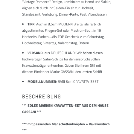
"Vintage Romance" Design, kombiniert zu Hemd und Sakko,
eignen sich durch ihr Seiden-Finish zur Hochzeit,
Standesamt, Verlobung, Dinner-Party, Fest, Abendessen
TIPP
: Auch in 8,5cm MODERN Breite, als farblich
abgestimmtes Fliegen-Set oder Plastron-Set ...in 19
Hochzeits-Farben!...Als TOP Geschenk zum Geburtstag,
Hochzeitstag, Vatertag, Valentinstag, Ostern
VERSAND
: aus DEUTSCHLAND! Wir haben diesen
hochwertigen Satin-Schlips für den anspruchsvollen
Krawattenträger entworfen. Geben Sie ihrem Stil mit
diesem Binder der Marke GASSANI den letzten Schliff
MODELLNUMMER
: BARI 6cm CRAVATTA-3SET
BESCHREIBUNG
*** EDLES MARKEN KRAWATTEN-SET AUS DEM HAUSE
GASSANI ***
*** mit passenden Manschettenknöpfen + Kavalierstuch
***