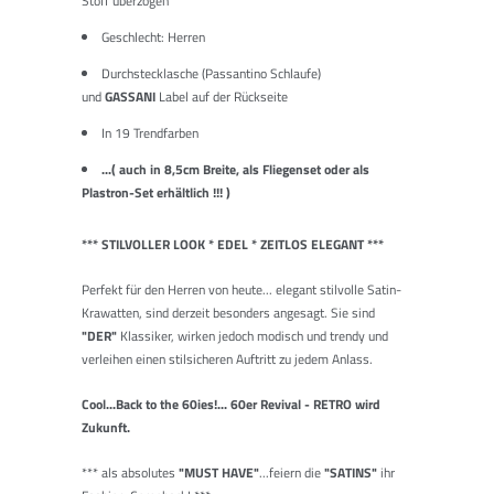
Stoff überzogen
Geschlecht: Herren
Durchstecklasche (Passantino Schlaufe)
und
GASSANI
Label auf der Rückseite
In 19 Trendfarben
...( auch in 8,5cm Breite, als Fliegenset oder als
Plastron-Set erhältlich !!! )
*** STILVOLLER LOOK * EDEL * ZEITLOS ELEGANT ***
Perfekt für den Herren von heute... elegant stilvolle Satin-
Krawatten, sind derzeit besonders angesagt. Sie sind
"
DER"
Klassiker, wirken jedoch modisch und trendy und
verleihen einen stilsicheren Auftritt zu jedem Anlass.
Cool...Back to the 60ies!... 60er Revival - RETRO wird
Zukunft.
***
als absolutes
"MUST HAVE"
...feiern die
"SATINS"
ihr