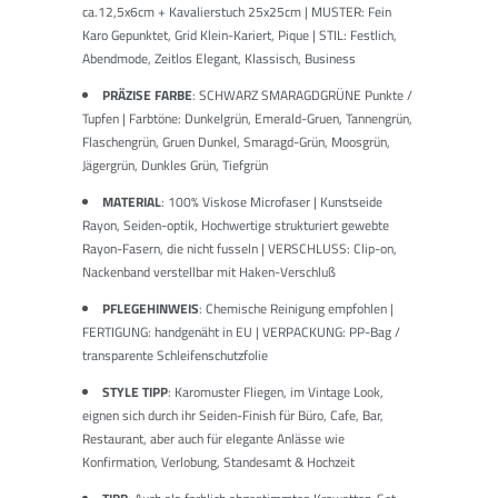
ca.12,5x6cm + Kavalierstuch 25x25cm | MUSTER: Fein
Karo Gepunktet, Grid Klein-Kariert, Pique | STIL: Festlich,
Abendmode, Zeitlos Elegant, Klassisch, Business
PRÄZISE FARBE
: SCHWARZ SMARAGDGRÜNE Punkte /
Tupfen | Farbtöne: Dunkelgrün, Emerald-Gruen, Tannengrün,
Flaschengrün, Gruen Dunkel, Smaragd-Grün, Moosgrün,
Jägergrün, Dunkles Grün, Tiefgrün
MATERIAL
: 100% Viskose Microfaser | Kunstseide
Rayon, Seiden-optik, Hochwertige strukturiert gewebte
Rayon-Fasern, die nicht fusseln | VERSCHLUSS: Clip-on,
Nackenband verstellbar mit Haken-Verschluß
PFLEGEHINWEIS
: Chemische Reinigung empfohlen |
FERTIGUNG: handgenäht in EU | VERPACKUNG: PP-Bag /
transparente Schleifenschutzfolie
STYLE TIPP
: Karomuster Fliegen, im Vintage Look,
eignen sich durch ihr Seiden-Finish für Büro, Cafe, Bar,
Restaurant, aber auch für elegante Anlässe wie
Konfirmation, Verlobung, Standesamt & Hochzeit