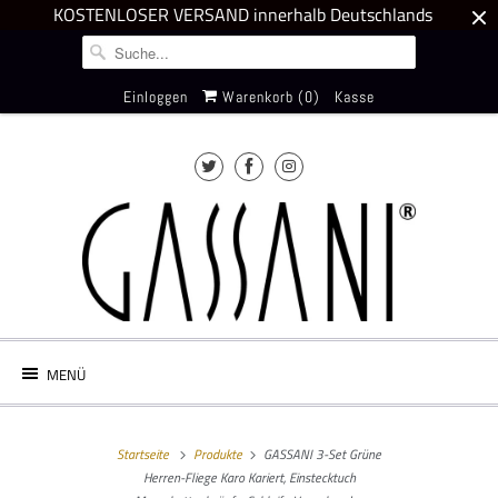
KOSTENLOSER VERSAND innerhalb Deutschlands
Einloggen
Warenkorb (
0
)
Kasse
MENÜ
Startseite
Produkte
GASSANI 3-Set Grüne
Herren-Fliege Karo Kariert, Einstecktuch