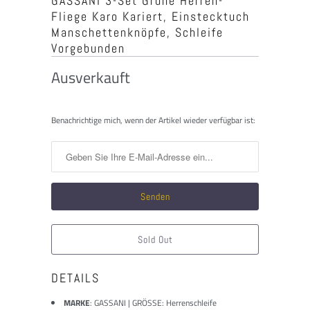
GASSANI 3-Set Grüne Herren-
Fliege Karo Kariert, Einstecktuch
Manschettenknöpfe, Schleife
Vorgebunden
Ausverkauft
Benachrichtigen
Benachrichtige mich, wenn der Artikel wieder verfügbar ist:
Sie
mich,
wenn
dieses
Produkt
verfügbar
ist:
Sold Out
DETAILS
MARKE
:
GASSANI | GRÖSSE: Herrenschleife