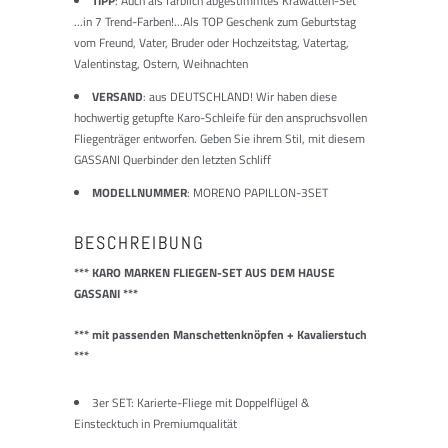
TIPP
: Auch als farblich abgestimmtes Krawatten-Set
...in 7 Trend-Farben!...Als TOP Geschenk zum Geburtstag
vom Freund, Vater, Bruder oder Hochzeitstag, Vatertag,
Valentinstag, Ostern, Weihnachten
VERSAND
: aus DEUTSCHLAND! Wir haben diese
hochwertig getupfte Karo-Schleife für den anspruchsvollen
Fliegenträger entworfen. Geben Sie ihrem Stil, mit diesem
GASSANI Querbinder den letzten Schliff
MODELLNUMMER
: MORENO PAPILLON-3SET
BESCHREIBUNG
*** KARO MARKEN FLIEGEN-SET AUS DEM HAUSE
GASSANI ***
*** mit passenden Manschettenknöpfen + Kavalierstuch
***
3er SET: Karierte-Fliege mit Doppelflügel &
Einstecktuch in Premiumqualität