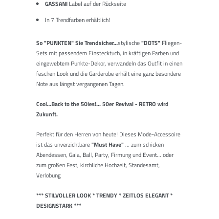
GASSANI
Label auf der Rückseite
In 7 Trendfarben erhältlich!
So
"PUNKTEN"
Sie Trendsicher...
stylische
"DOTS"
Fliegen-
Sets mit passendem Einstecktuch, in kräftigen Farben und
eingewebtem Punkte-Dekor, verwandeln das Outfit in einen
feschen Look und die Garderobe erhält eine ganz besondere
Note aus längst vergangenen Tagen.
Cool...Back to the 50ies!... 50er Revival - RETRO wird
Zukunft.
Perfekt für den Herren von heute! Dieses Mode-Accessoire
ist das unverzichtbare
"Must Have"
... zum schicken
Abendessen, Gala, Ball, Party, Firmung und Event... oder
zum großen Fest, kirchliche Hochzeit, Standesamt,
Verlobung
*** STILVOLLER LOOK * TRENDY * ZEITLOS ELEGANT *
DESIGNSTARK ***