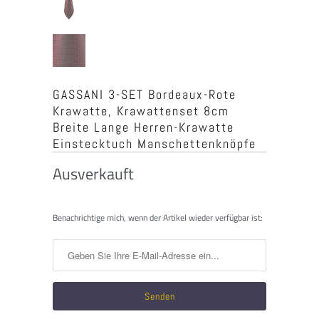
GASSANI 3-SET Bordeaux-Rote
Krawatte, Krawattenset 8cm
Breite Lange Herren-Krawatte
Einstecktuch Manschettenknöpfe
Ausverkauft
Benachrichtigen
Benachrichtige mich, wenn der Artikel wieder verfügbar ist:
Sie
mich,
wenn
dieses
Produkt
verfügbar