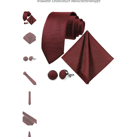
Krawatte Einstecktuch Manschettenknöpfe