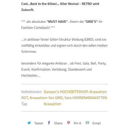
Cool...Back to the 60ies!... 60er Revival - RETRO wird
Zukunft.
***
als absolutes
"MUST HAVE"
...feiern die
"GRID`S"
ihr
Fashion-Comeback!
***
...in zeitloser feiner Gitter-Struktur Webung (GRID), sind sie
vielfältig einsetzbar und eignen sich durch den edlen matten
Schimmer,
besonders für elegante Anlässe ...ob Fest, Gala, Ball, Party,
Event, Konfirmation, Verlobung, Standesamt und
Hochzeiten....
Kollektionen:
Gassani`s HOCHZEITSSHOP
,
Krawatten
ROT
,
Krawatten-Set GRID
,
Sets HERRENKRAWATTEN
Typ:
Krawatten
Tweet
Share
Pin It
Email