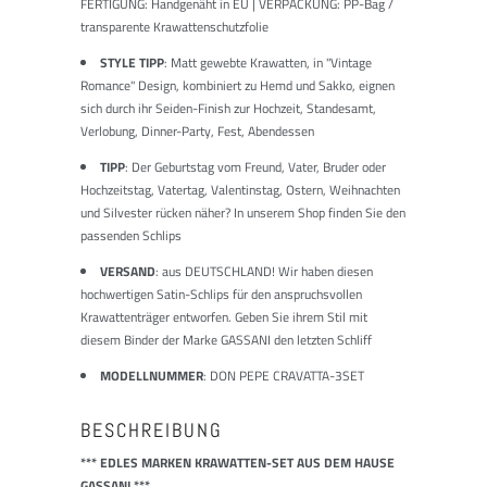
FERTIGUNG: Handgenäht in EU | VERPACKUNG: PP-Bag /
transparente Krawattenschutzfolie
STYLE TIPP
: Matt gewebte Krawatten, in "Vintage
Romance" Design, kombiniert zu Hemd und Sakko, eignen
sich durch ihr Seiden-Finish zur Hochzeit, Standesamt,
Verlobung, Dinner-Party, Fest, Abendessen
TIPP
: Der Geburtstag vom Freund, Vater, Bruder oder
Hochzeitstag, Vatertag, Valentinstag, Ostern, Weihnachten
und Silvester rücken näher? In unserem Shop finden Sie den
passenden Schlips
VERSAND
: aus DEUTSCHLAND! Wir haben diesen
hochwertigen Satin-Schlips für den anspruchsvollen
Krawattenträger entworfen. Geben Sie ihrem Stil mit
diesem Binder der Marke GASSANI den letzten Schliff
MODELLNUMMER
: DON PEPE CRAVATTA-3SET
BESCHREIBUNG
*** EDLES MARKEN KRAWATTEN-SET AUS DEM HAUSE
GASSANI ***