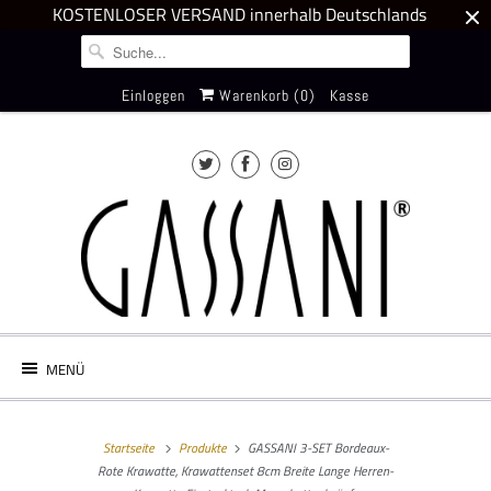
KOSTENLOSER VERSAND innerhalb Deutschlands
Einloggen
Warenkorb (
0
)
Kasse
MENÜ
Startseite
Produkte
GASSANI 3-SET Bordeaux-
Rote Krawatte, Krawattenset 8cm Breite Lange Herren-