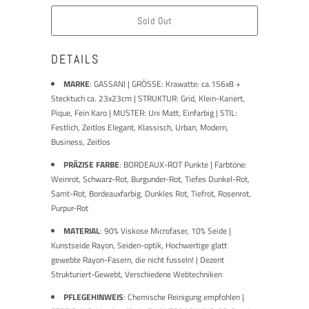
ist:
Sold Out
DETAILS
MARKE
:
GASSANI | GRÖSSE: Krawatte: ca.156x8 +
Stecktuch ca. 23x23cm | STRUKTUR: Grid, Klein-Kariert,
Pique, Fein Karo | MUSTER: Uni Matt, Einfarbig | STIL:
Festlich, Zeitlos Elegant, Klassisch, Urban, Modern,
Business, Zeitlos
PRÄZISE FARBE
: BORDEAUX-ROT Punkte | Farbtöne:
Weinrot, Schwarz-Rot, Burgunder-Rot, Tiefes Dunkel-Rot,
Samt-Rot, Bordeauxfarbig, Dunkles Rot, Tiefrot, Rosenrot,
Purpur-Rot
MATERIAL
: 90% Viskose Microfaser, 10% Seide |
Kunstseide Rayon, Seiden-optik, Hochwertige glatt
gewebte Rayon-Fasern, die nicht fusseln! | Dezent
Strukturiert-Gewebt, Verschiedene Webtechniken
PFLEGEHINWEIS
: Chemische Reinigung empfohlen |