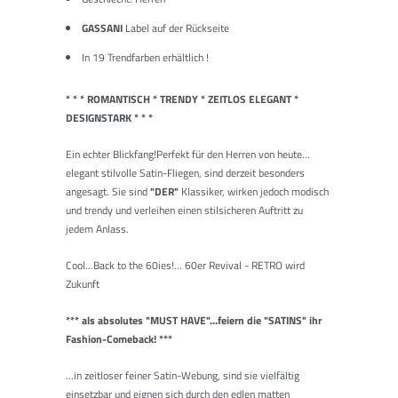
GASSANI
Label auf der Rückseite
In 19 Trendfarben erhältlich
!
* * * ROMANTISCH * TRENDY * ZEITLOS ELEGANT *
DESIGNSTARK * * *
Ein echter Blickfang!Perfekt für den Herren von heute...
elegant stilvolle Satin-Fliegen, sind derzeit besonders
angesagt. Sie sind
"DER"
Klassiker, wirken jedoch modisch
und trendy und verleihen einen stilsicheren Auftritt zu
jedem Anlass.
Cool...Back to the 60ies!... 60er Revival - RETRO wird
Zukunft
*** als absolutes "MUST HAVE"...feiern die "SATINS" ihr
Fashion-Comeback! ***
...in zeitloser feiner Satin-Webung, sind sie vielfältig
einsetzbar und eignen sich durch den edlen matten