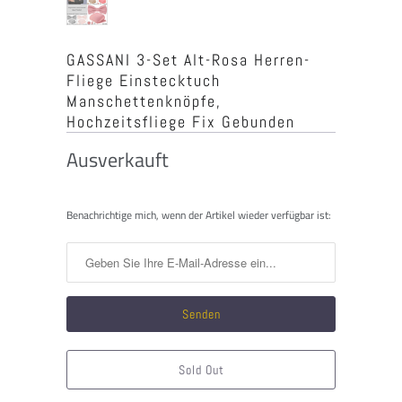
GASSANI 3-Set Alt-Rosa Herren-
Fliege Einstecktuch
Manschettenknöpfe,
Hochzeitsfliege Fix Gebunden
Ausverkauft
Benachrichtigen
Benachrichtige mich, wenn der Artikel wieder verfügbar ist:
Sie
mich,
wenn
dieses
Produkt
verfügbar
ist:
Sold Out