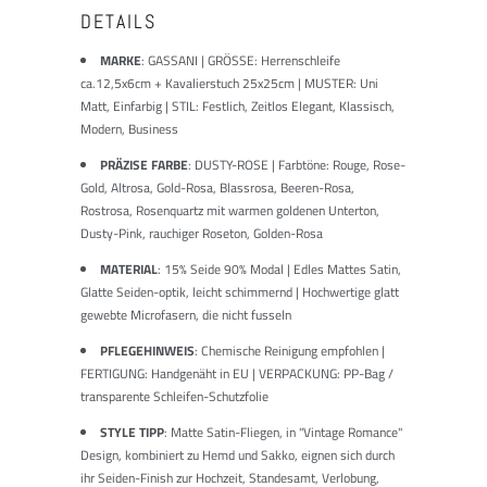
DETAILS
MARKE
:
GASSANI | GRÖSSE: Herrenschleife
ca.12,5x6cm + Kavalierstuch 25x25cm | MUSTER: Uni
Matt, Einfarbig | STIL: Festlich, Zeitlos Elegant, Klassisch,
Modern, Business
PRÄZISE FARBE
: DUSTY-ROSE | Farbtöne: Rouge, Rose-
Gold, Altrosa, Gold-Rosa, Blassrosa, Beeren-Rosa,
Rostrosa, Rosenquartz mit warmen goldenen Unterton,
Dusty-Pink, rauchiger Roseton, Golden-Rosa
MATERIAL
: 15% Seide 90% Modal | Edles Mattes Satin,
Glatte Seiden-optik, leicht schimmernd | Hochwertige glatt
gewebte Microfasern, die nicht fusseln
PFLEGEHINWEIS
: Chemische Reinigung empfohlen |
FERTIGUNG: Handgenäht in EU | VERPACKUNG: PP-Bag /
transparente Schleifen-Schutzfolie
STYLE TIPP
: Matte Satin-Fliegen, in "Vintage Romance"
Design, kombiniert zu Hemd und Sakko, eignen sich durch
ihr Seiden-Finish zur Hochzeit, Standesamt, Verlobung,