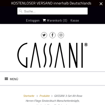
KOSTENLOSER VERSAND innerhalb Deutschlands
Einloggen
Warenkorb (
0
)
Kasse
MENÜ
Startseite
Produkte
GASSANI 3-Set Alt-Rosa
Herren-Fliege Einstecktuch Manschettenknöpfe,