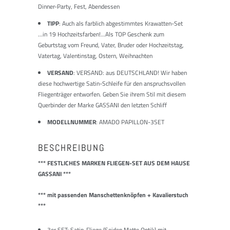
Dinner-Party, Fest, Abendessen
TIPP
: Auch als farblich abgestimmtes Krawatten-Set
...in 19 Hochzeitsfarben!...Als TOP Geschenk zum
Geburtstag vom Freund, Vater, Bruder oder Hochzeitstag,
Vatertag, Valentinstag, Ostern, Weihnachten
VERSAND
: VERSAND: aus DEUTSCHLAND! Wir haben
diese hochwertige Satin-Schleife für den anspruchsvollen
Fliegenträger entworfen. Geben Sie ihrem Stil mit diesem
Querbinder der Marke GASSANI den letzten Schliff
MODELLNUMMER
: AMADO PAPILLON-3SET
BESCHREIBUNG
*** FESTLICHES MARKEN FLIEGEN-SET AUS DEM HAUSE
GASSANI ***
*** mit passenden Manschettenknöpfen + Kavalierstuch
***
3er SET: Satin-Fliege (Seiden Matte Optik) mit