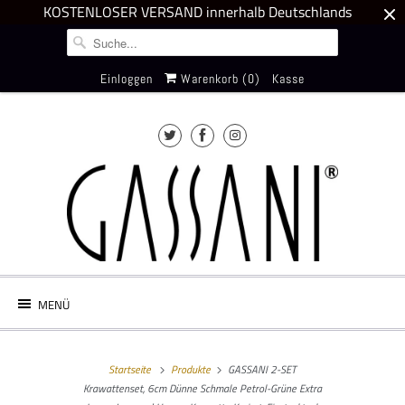
KOSTENLOSER VERSAND innerhalb Deutschlands
Einloggen
Warenkorb (
0
)
Kasse
MENÜ
Startseite
Produkte
GASSANI 2-SET
Krawattenset, 6cm Dünne Schmale Petrol-Grüne Extra