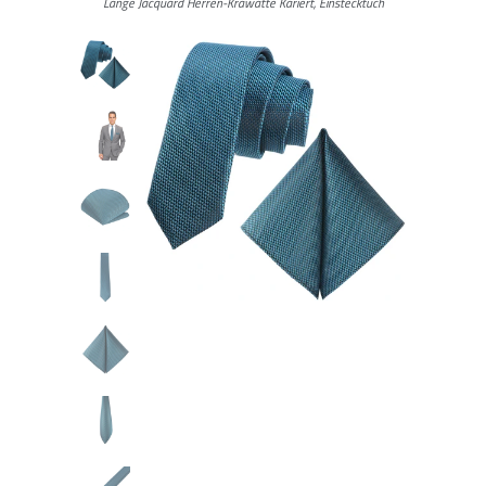
Lange Jacquard Herren-Krawatte Kariert, Einstecktuch