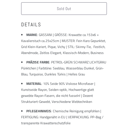
ist:
Sold Out
DETAILS
MARKE
:
GASSANI | GRÖSSE: Krawatte ca.153x6 +
Kavalierstuch ca.25x25cm | MUSTER: Fein Karo Gepunktet,
Grid Klein-Kariert, Pique, Vichy | STIL: Skinny-Tie, Festlich,
Abendmode, Zeitlos Elegant, Klassisch-Modern, Business
PRÄZISE FARBE
: PETROL-GRÜN SCHWARZ LICHTGRAU
Pünktchen | Farbtöne: Seeblau, Wasserblau Dunkel, Grün-
Blau, Turquoise, Dunkles Türkis | Helles Grau
MATERIAL
: 10% Seide 90% Viskose Microfaser |
Kunstseide Rayon, Seiden-optik, Hochwertige glatt
gewebte Rayon-Fasern, die nicht fusseln! | Dezent
Strukturiert-Gewebt, Verschiedene Webtechniken
PFLEGEHINWEIS
: Chemische Reinigung empfohlen |
FERTIGUNG: Handgenäht in EU | VERPACKUNG: PP-Bag /
transparente Krawattenschutzfolie