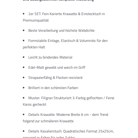
2er SET: Fein Karierte Krawatte & Einstecktuch in
Premiumqualität
Beste Verarbeitung und höchste Webdichte
Formstabile Einlage, Elastisch & Voluminös für den
perfekten Halt
Leicht zu bindendes Material
Edel-Matt gewebt und weich im Griff
Strapazierfähig & Flecken resistent
Brilliert in den schönsten Farben
Muster: Filigran Strukturiert 3-Farbig geflochten / Feine
Karos gecheckt
Details Krawatte: Moderne Breite 6
cm
- dem Trend
folgend zur schmäleren Krawatte
Details Kavalierstuch: Quadratisches Format 25x25cm,
passend zu falten für jedes Sakko