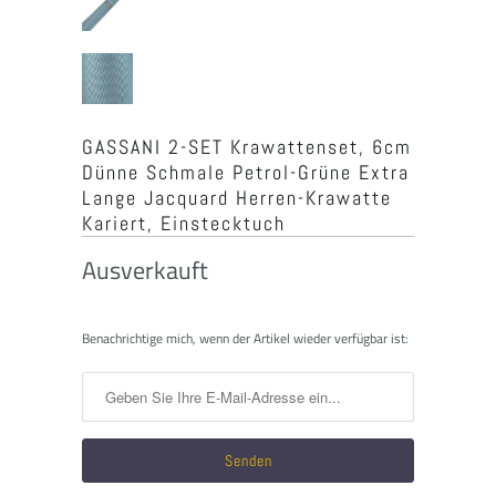
GASSANI 2-SET Krawattenset, 6cm
Dünne Schmale Petrol-Grüne Extra
Lange Jacquard Herren-Krawatte
Kariert, Einstecktuch
Ausverkauft
Benachrichtigen
Benachrichtige mich, wenn der Artikel wieder verfügbar ist:
Sie
mich,
wenn
dieses
Produkt
verfügbar