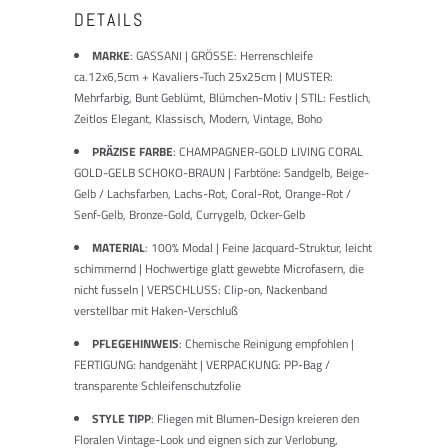
DETAILS
MARKE
: GASSANI | GRÖSSE: Herrenschleife
ca.12x6,5cm + Kavaliers-Tuch 25x25cm | MUSTER:
Mehrfarbig, Bunt Geblümt, Blümchen-Motiv | STIL: Festlich,
Zeitlos Elegant, Klassisch, Modern, Vintage, Boho
PRÄZISE FARBE
: CHAMPAGNER-GOLD LIVING CORAL
GOLD-GELB SCHOKO-BRAUN | Farbtöne: Sandgelb, Beige-
Gelb / Lachsfarben, Lachs-Rot, Coral-Rot, Orange-Rot /
Senf-Gelb, Bronze-Gold, Currygelb, Ocker-Gelb
MATERIAL
: 100% Modal | Feine Jacquard-Struktur, leicht
schimmernd | Hochwertige glatt gewebte Microfasern, die
nicht fusseln | VERSCHLUSS: Clip-on, Nackenband
verstellbar mit Haken-Verschluß
PFLEGEHINWEIS
: Chemische Reinigung empfohlen |
FERTIGUNG: handgenäht | VERPACKUNG: PP-Bag /
transparente Schleifenschutzfolie
STYLE TIPP
: Fliegen mit Blumen-Design kreieren den
Floralen Vintage-Look und eignen sich zur Verlobung,