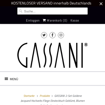
KOSTENLOSER VERSAND innerhalb Deutschlands
Einloggen
Warenkorb (
0
)
Kasse
MENÜ
Startseite
Produkte
GASSANI 2-Set Goldene
Jacquard Hochzeits-Fliege Einstecktuch Geblümt, Blumen