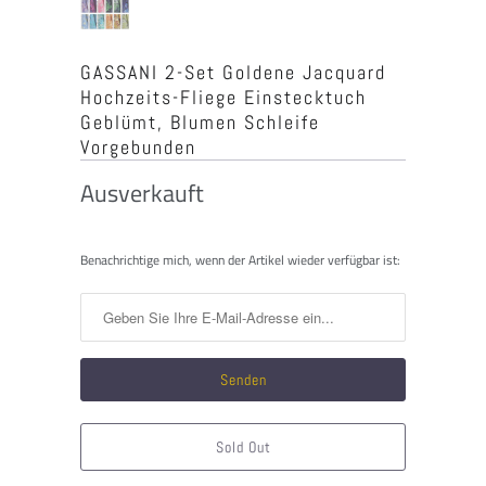
GASSANI 2-Set Goldene Jacquard
Hochzeits-Fliege Einstecktuch
Geblümt, Blumen Schleife
Vorgebunden
Ausverkauft
Benachrichtigen
Benachrichtige mich, wenn der Artikel wieder verfügbar ist:
Sie
mich,
wenn
dieses
Produkt
verfügbar
ist:
Sold Out