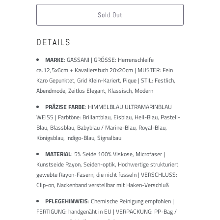
ist:
Sold Out
DETAILS
MARKE
:
GASSANI | GRÖSSE: Herrenschleife
ca.12,5x6cm + Kavalierstuch 20x20cm | MUSTER: Fein
Karo Gepunktet, Grid Klein-Kariert, Pique | STIL: Festlich,
Abendmode, Zeitlos Elegant, Klassisch, Modern
PRÄZISE FARBE
: HIMMELBLAU ULTRAMARINBLAU
WEISS | Farbtöne: Brillantblau, Eisblau, Hell-Blau, Pastell-
Blau, Blassblau, Babyblau / Marine-Blau, Royal-Blau,
Königsblau, Indigo-Blau, Signalbau
MATERIAL
: 5% Seide 100% Viskose, Microfaser |
Kunstseide Rayon, Seiden-optik, Hochwertige strukturiert
gewebte Rayon-Fasern, die nicht fusseln | VERSCHLUSS:
Clip-on, Nackenband verstellbar mit Haken-Verschluß
PFLEGEHINWEIS
: Chemische Reinigung empfohlen |
FERTIGUNG: handgenäht in EU | VERPACKUNG: PP-Bag /