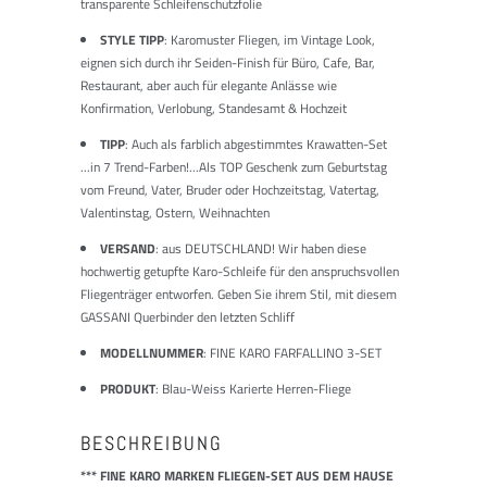
transparente Schleifenschutzfolie
STYLE TIPP
: Karomuster Fliegen, im Vintage Look,
eignen sich durch ihr Seiden-Finish für Büro, Cafe, Bar,
Restaurant, aber auch für elegante Anlässe wie
Konfirmation, Verlobung, Standesamt & Hochzeit
TIPP
: Auch als farblich abgestimmtes Krawatten-Set
...in 7 Trend-Farben!...Als TOP Geschenk zum Geburtstag
vom Freund, Vater, Bruder oder Hochzeitstag, Vatertag,
Valentinstag, Ostern, Weihnachten
VERSAND
: aus DEUTSCHLAND! Wir haben diese
hochwertig getupfte Karo-Schleife für den anspruchsvollen
Fliegenträger entworfen. Geben Sie ihrem Stil, mit diesem
GASSANI Querbinder den letzten Schliff
MODELLNUMMER
: FINE KARO FARFALLINO 3-SET
PRODUKT
: Blau-Weiss Karierte Herren-Fliege
BESCHREIBUNG
*** FINE KARO MARKEN FLIEGEN-SET AUS DEM HAUSE