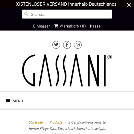
KOSTENLOSER VERSAND innerhalb Deutschlands
Einloggen
Warenkorb (
0
)
Kasse
MENÜ
Startseite
Produkte
3-Set Blau-Weiss Karierte
Herren-Fliege Karo, Einstecktuch Manschettenknöpfe,