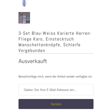
3-Set Blau-Weiss Karierte Herren-
Fliege Karo, Einstecktuch
Manschettenknöpfe, Schleife
Vorgebunden
Ausverkauft
Benachrichtigen
Benachrichtige mich, wenn der Artikel wieder verfügbar ist:
Sie
mich,
wenn
dieses
Produkt
verfügbar