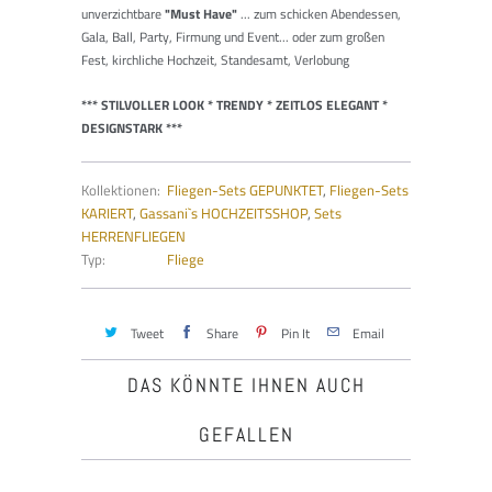
unverzichtbare
"Must Have"
... zum schicken Abendessen,
Gala, Ball, Party, Firmung und Event... oder zum großen
Fest, kirchliche Hochzeit, Standesamt, Verlobung
*** STILVOLLER LOOK * TRENDY * ZEITLOS ELEGANT *
DESIGNSTARK ***
Kollektionen:
Fliegen-Sets GEPUNKTET
,
Fliegen-Sets
KARIERT
,
Gassani`s HOCHZEITSSHOP
,
Sets
HERRENFLIEGEN
Typ:
Fliege
Tweet
Share
Pin It
Email
DAS KÖNNTE IHNEN AUCH
GEFALLEN